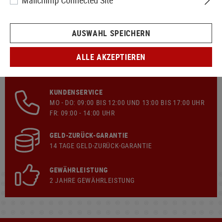
Mailchimp Connected Site
AUSWAHL SPEICHERN
ALLE AKZEPTIEREN
SCHNELLER VERSAND
KOSTENLOSER
VERSAND
AB € 149,90 WARENKORB
KUNDENSERVICE
MO - DO: 09:00 BIS 12:00 UND 13:00 BIS 17:00 UHR
FR: 09:00 - 14:00 UHR
GELD-ZURÜCK-GARANTIE
14 TAGE GELD-ZURÜCK-GARANTIE
GEWÄHRLEISTUNG
2 JAHRE GEWÄHRLEISTUNG