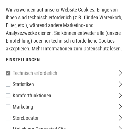
14373 PRODUKTE SOFORT AB LAGER VERFÜGBAR
Wir verwenden auf unserer Website Cookies. Einige von
ihnen sind technisch erforderlich (z.B. für den Warenkorb,
Filter, etc.), während andere Marketing- und
Analysezwecke dienen. Sie können entweder alle (unsere
EUROPÄISCHER AIRSOFT SHOP & GROßHÄNDLER
Empfehlung) oder nur technisch erforderliche Cookies
akzeptieren.
Mehr Informationen zum Datenschutz lesen.
Home
Airsoft-Waffen
Airsoft Sturmgewehre
AEG C
EINSTELLUNGEN
Technisch erforderlich
Filter
Statistiken
Komfortfunktionen
Marketing
Keine Produkte gefunden.
StoreLocator