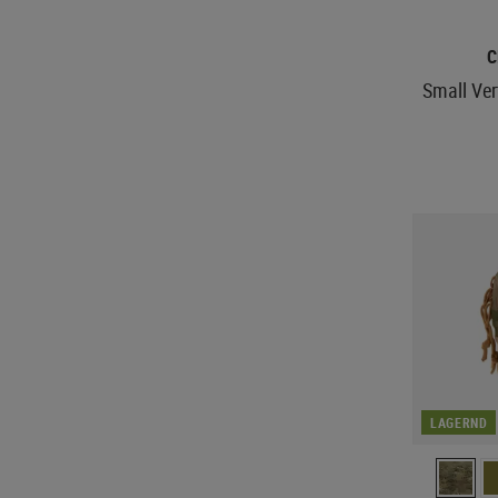
C
Small Vert
LAGERND