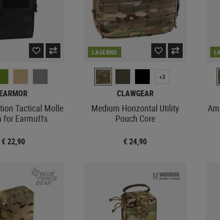
LAGERND
L
+3
EARMOR
CLAWGEAR
tion Tactical Molle
Medium Horizontal Utility
Amm
 for Earmuffs
Pouch Core
€ 22,90
€ 24,90