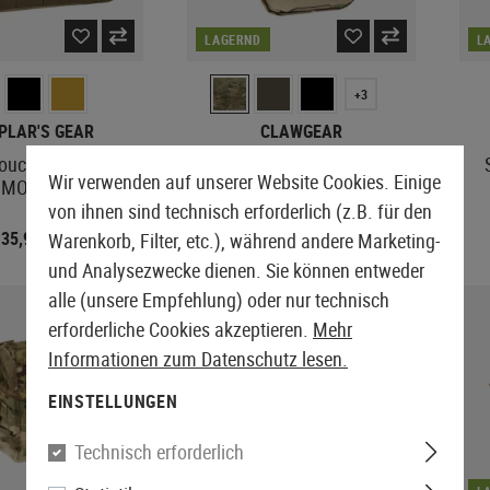
LAGERND
L
+3
PLAR'S GEAR
CLAWGEAR
Pouch Large with
Medium Vertical Utility Pouch
Wir verwenden auf unserer Website Cookies. Einige
MOLLE
Zipped Core
von ihnen sind technisch erforderlich (z.B. für den
 35,92
€ 27,90
Warenkorb, Filter, etc.), während andere Marketing-
€ 44,90
und Analysezwecke dienen. Sie können entweder
alle (unsere Empfehlung) oder nur technisch
erforderliche Cookies akzeptieren.
Mehr
Informationen zum Datenschutz lesen.
EINSTELLUNGEN
Technisch erforderlich