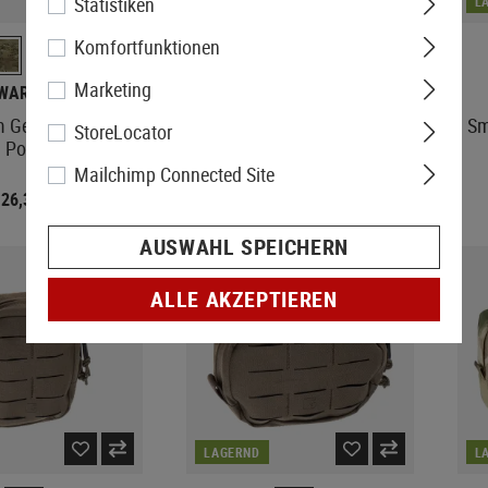
Statistiken
LAGERND
L
Komfortfunktionen
+3
Marketing
WARRIOR
CLAWGEAR
General Utility
Medium Horizontal Utility
Sm
StoreLocator
Pouch
Pouch Zipped Core
Mailchimp Connected Site
 26,32
€ 28,90
€ 32,90
AUSWAHL SPEICHERN
ALLE AKZEPTIEREN
LAGERND
L