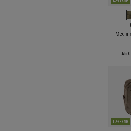
LAGERND
Medium 
Ab €
LAGERND