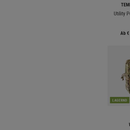
TEM
Utility 
Ab €
LAGERND