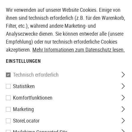
14 TAGE GELD-ZURÜCK-GARANTIE
Wir verwenden auf unserer Website Cookies. Einige von
ihnen sind technisch erforderlich (z.B. für den Warenkorb,
Filter, etc.), während andere Marketing- und
Analysezwecke dienen. Sie können entweder alle (unsere
EUROPÄISCHER AIRSOFT SHOP & GROßHÄNDLER
Empfehlung) oder nur technisch erforderliche Cookies
akzeptieren.
Mehr Informationen zum Datenschutz lesen.
Home
Service
Datenschutz
EINSTELLUNGEN
DATENSCHUTZERKLÄRUNG
Technisch erforderlich
Statistiken
Komfortfunktionen
Diese Website wird betrieben von der TMH Trading
Marketing
GmbH, Ennser Strasse 39, 4407 Steyr-Gleink,
StoreLocator
Österreich, in der Folge „wir“, „uns“ und „TMH“. In