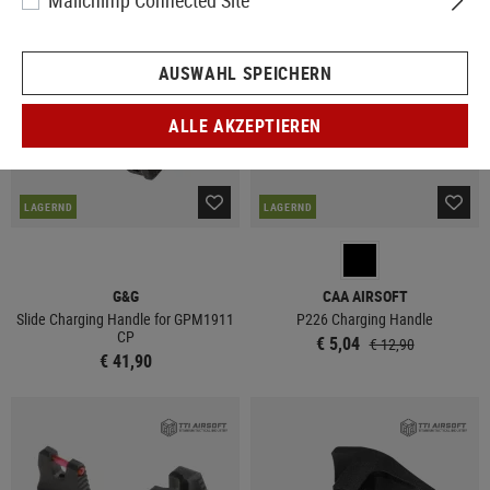
Mailchimp Connected Site
SALE
AUSWAHL SPEICHERN
ALLE AKZEPTIEREN
LAGERND
LAGERND
G&G
CAA AIRSOFT
Slide Charging Handle for GPM1911
P226 Charging Handle
CP
€ 5,04
€ 12,90
€ 41,90