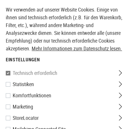
14410 PRODUKTE SOFORT AB LAGER VERFÜGBAR
Wir verwenden auf unserer Website Cookies. Einige von
ihnen sind technisch erforderlich (z.B. für den Warenkorb,
Filter, etc.), während andere Marketing- und
Analysezwecke dienen. Sie können entweder alle (unsere
EUROPÄISCHER AIRSOFT SHOP & GROßHÄNDLER
Empfehlung) oder nur technisch erforderliche Cookies
akzeptieren.
Mehr Informationen zum Datenschutz lesen.
Home
Tuning & Parts
GBB Externals
Ladehebel
EINSTELLUNGEN
LADEHEBEL
Technisch erforderlich
9 Produkte
Statistiken
Filter
Komfortfunktionen
Marketing
StoreLocator