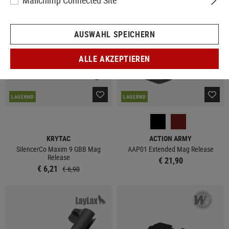
Mailchimp Connected Site
SALE
AUSWAHL SPEICHERN
ALLE AKZEPTIEREN
LAGERND
LAGERND
KRYTAC
ACTION ARMY
SilencerCo Maxim 9 GBB Mag
AAP01 Extended Mag Release
Release
€ 21,90
€ 6,21
€ 6,90