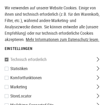
14387 PRODUKTE SOFORT AB LAGER VERFÜGBAR
Wir verwenden auf unserer Website Cookies. Einige von
ihnen sind technisch erforderlich (z.B. für den Warenkorb,
Filter, etc.), während andere Marketing- und
Analysezwecke dienen. Sie können entweder alle (unsere
EUROPÄISCHER AIRSOFT SHOP & GROßHÄNDLER
Empfehlung) oder nur technisch erforderliche Cookies
akzeptieren.
Mehr Informationen zum Datenschutz lesen.
Home
Tuning & Parts
GBB Externals
Magazinausl
EINSTELLUNGEN
MAGAZINAUSLÖSER
Technisch erforderlich
4 Produkte
Statistiken
Filter
Komfortfunktionen
Marketing
StoreLocator