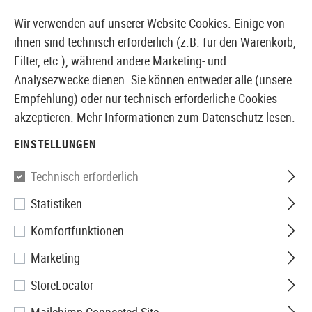
14 TAGE GELD-ZURÜCK-GARANTIE
Wir verwenden auf unserer Website Cookies. Einige von
ihnen sind technisch erforderlich (z.B. für den Warenkorb,
Filter, etc.), während andere Marketing- und
Analysezwecke dienen. Sie können entweder alle (unsere
EUROPÄISCHER AIRSOFT SHOP & GROßHÄNDLER
Empfehlung) oder nur technisch erforderliche Cookies
akzeptieren.
Mehr Informationen zum Datenschutz lesen.
Home
Zubehör
EINSTELLUNGEN
ZUBEHÖR
Technisch erforderlich
1186 Produkte
Statistiken
Filter
Komfortfunktionen
Marketing
StoreLocator