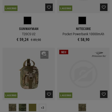
LAGERND
LAGERND
SUNWAYMAN
NITECORE
T20CS U2
Pocket Powerbank 10000mAh
€ 59,24
€ 58,90
€ 89,90
NEU
LAGERND
LAGERND
+3