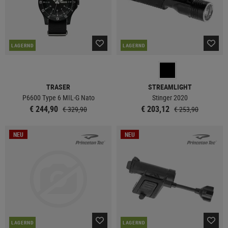
LAGERND
LAGERND
TRASER
STREAMLIGHT
P6600 Type 6 MIL-G Nato
Stinger 2020
€ 244,90
€ 203,12
€ 329,90
€ 253,90
NEU
NEU
LAGERND
LAGERND