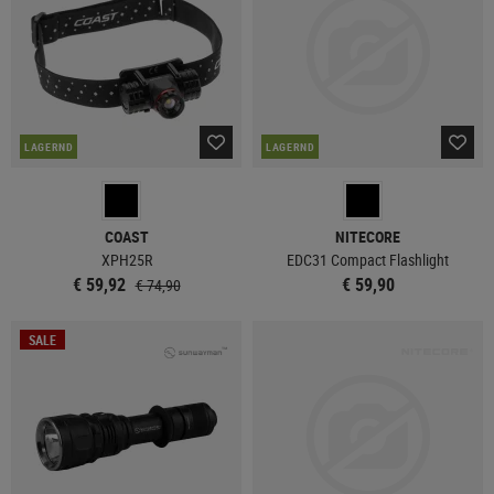
LAGERND
LAGERND
COAST
NITECORE
XPH25R
EDC31 Compact Flashlight
€ 59,92
€ 59,90
€ 74,90
SALE