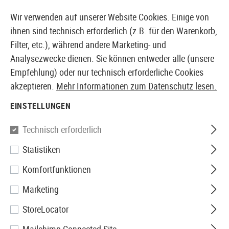
14371 PRODUKTE SOFORT AB LAGER VERFÜGBAR
Wir verwenden auf unserer Website Cookies. Einige von
ihnen sind technisch erforderlich (z.B. für den Warenkorb,
Filter, etc.), während andere Marketing- und
Analysezwecke dienen. Sie können entweder alle (unsere
EUROPÄISCHER AIRSOFT SHOP & GROßHÄNDLER
Empfehlung) oder nur technisch erforderliche Cookies
akzeptieren.
Mehr Informationen zum Datenschutz lesen.
Home
Bekleidung
Jacken
Fleece-Jacken
EINSTELLUNGEN
FLEECE-JACKEN
Technisch erforderlich
8 Produkte
Statistiken
Filter
Komfortfunktionen
Marketing
StoreLocator