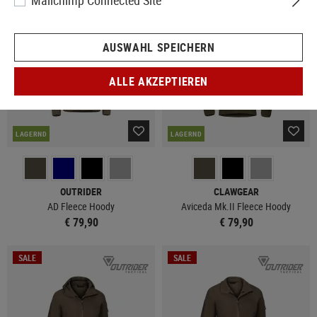
Mailchimp Connected Site
AUSWAHL SPEICHERN
ALLE AKZEPTIEREN
LAGERND
LAGERND
OUTRIDER
CLAWGEAR
AD Fleece Hoody
Aviceda Mk.II Fleece Hoody
€ 79,90
€ 79,90
SALE
SALE