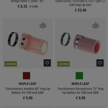
R-Hop Patch 5.5mm - 85°
Glock G19X / G19 Gen 4 / G17 Gen 5 /
G45 Hop Up Unit
€ 6,32
€ 7,90
€ 53,90
LAGERND
LAGERND
MAPLE LEAF
MAPLE LEAF
Transformers Autobot 80° Hop Up
Transformers Decepticons 75° Hop
Rubber for VSR and GBB
Up Rubber for VSR and GBB
€ 9,90
€ 9,90