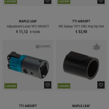
LAGERND
LAGERND
MAPLE LEAF
TTI AIRSOFT
Adjustment Lever VFC HK45CT
WE Galaxy 1911 CNC Hop Up Unit
€ 11,12
€ 53,90
€ 13,90
LAGERND
LAGERND
TTI AIRSOFT
MAPLE LEAF