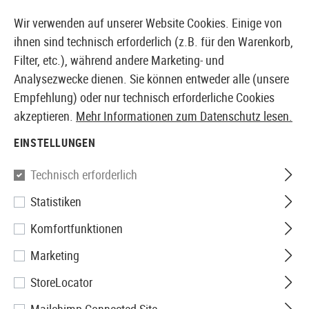
14 TAGE GELD-ZURÜCK-GARANTIE
Wir verwenden auf unserer Website Cookies. Einige von
ihnen sind technisch erforderlich (z.B. für den Warenkorb,
Filter, etc.), während andere Marketing- und
Analysezwecke dienen. Sie können entweder alle (unsere
EUROPÄISCHER AIRSOFT SHOP & GROßHÄNDLER
Empfehlung) oder nur technisch erforderliche Cookies
akzeptieren.
Mehr Informationen zum Datenschutz lesen.
Home
Tuning & Parts
GBB Internals
Hop Ups
EINSTELLUNGEN
HOP UPS
Technisch erforderlich
105 Produkte
Statistiken
Filter
Komfortfunktionen
Marketing
StoreLocator