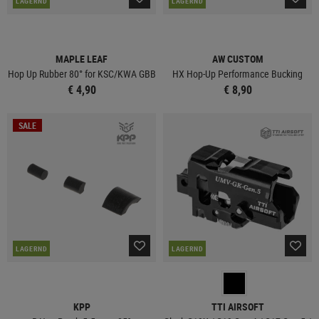
LAGERND
LAGERND
MAPLE LEAF
AW CUSTOM
Hop Up Rubber 80° for KSC/KWA GBB
HX Hop-Up Performance Bucking
€ 4,90
€ 8,90
SALE
LAGERND
LAGERND
KPP
TTI AIRSOFT