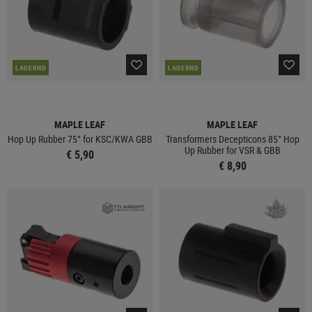
LAGERND
LAGERND
MAPLE LEAF
MAPLE LEAF
Hop Up Rubber 75° for KSC/KWA GBB
Transformers Decepticons 85° Hop
Up Rubber for VSR & GBB
€ 5,90
€ 8,90