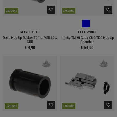
LAGERND
LAGERND
MAPLE LEAF
TTI AIRSOFT
Delta Hop Up Rubber 70° for VSR-10 &
Infinity TM Hi Capa CNC TDC Hop Up
GBB
Chamber
€ 4,90
€ 54,90
LAGERND
LAGERND