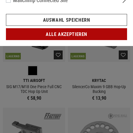
Mailchimp Connected Site
AUSWAHL SPEICHERN
ALLE AKZEPTIEREN
LAGERND
LAGERND
TTI AIRSOFT
KRYTAC
SIG M17/M18 One Piece Full CNC
SilencerCo Maxim 9 GBB Hop-Up
TDC Hop Up Unit
Bucking
€ 58,90
€ 13,90