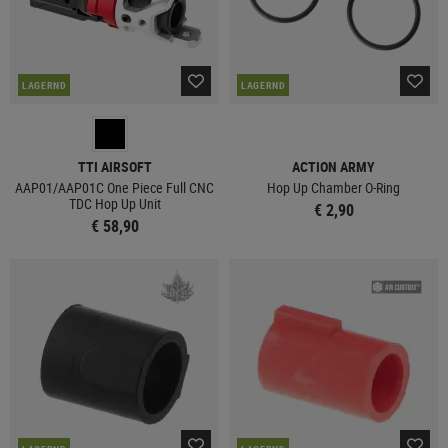
LAGERND
LAGERND
TTI AIRSOFT
ACTION ARMY
AAP01/AAP01C One Piece Full CNC
Hop Up Chamber O-Ring
TDC Hop Up Unit
€ 2,90
€ 58,90