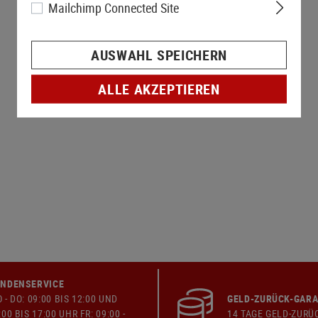
Mailchimp Connected Site
AUSWAHL SPEICHERN
ALLE AKZEPTIEREN
NDENSERVICE
 - DO: 09:00 BIS 12:00 UND
GELD-ZURÜCK-GARA
:00 BIS 17:00 UHR FR: 09:00 -
14 TAGE GELD-ZURÜ