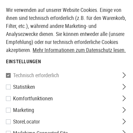
14373 PRODUKTE SOFORT AB LAGER VERFÜGBAR
Wir verwenden auf unserer Website Cookies. Einige von
ihnen sind technisch erforderlich (z.B. für den Warenkorb,
Filter, etc.), während andere Marketing- und
Analysezwecke dienen. Sie können entweder alle (unsere
EUROPÄISCHER AIRSOFT SHOP & GROßHÄNDLER
Empfehlung) oder nur technisch erforderliche Cookies
akzeptieren.
Mehr Informationen zum Datenschutz lesen.
Home
Bekleidung
Hosen
Hardshell Pants
EINSTELLUNGEN
HARDSHELL PANTS
Technisch erforderlich
1 Produkte
Statistiken
Filter
Komfortfunktionen
Marketing
StoreLocator