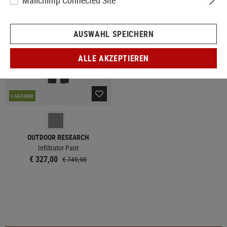
Mailchimp Connected Site
SALE
AUSWAHL SPEICHERN
ALLE AKZEPTIEREN
LAGERND
OUTDOOR RESEARCH
Infiltrator Pant
€ 327,00
€ 749,90