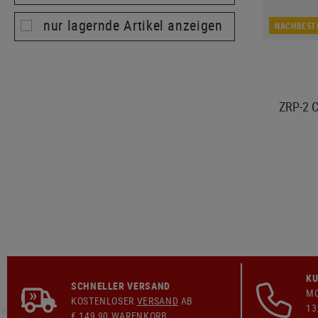
nur lagernde Artikel anzeigen
NACHBEST
ZRP-2 C
KU
SCHNELLER VERSAND
MO
KOSTENLOSER
VERSAND
AB
13
€ 149,90 WARENKORB