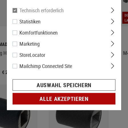
Technisch erforderlich
DERZEIT NICHT
D
Statistiken
LAGERND
L
Komfortfunktionen
Marketing
MADBULL
MANCRAFT
g Handle Spring
CNC AR15 Ambidex Charging
M4
StoreLocator
Handle
Mailchimp Connected Site
€ 2,90
€ 37,90
AUSWAHL SPEICHERN
ALLE AKZEPTIEREN