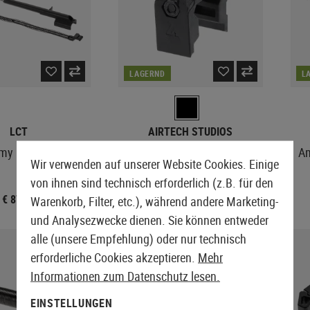
LAGERND
L
LCT
AIRTECH STUDIOS
y Bolt Kit - Long
CHL Charging Handle Lock
Am
Wir verwenden auf unserer Website Cookies. Einige
ASG Evo
von ihnen sind technisch erforderlich (z.B. für den
€ 87,90
€ 12,90
Warenkorb, Filter, etc.), während andere Marketing-
und Analysezwecke dienen. Sie können entweder
alle (unsere Empfehlung) oder nur technisch
erforderliche Cookies akzeptieren.
Mehr
Informationen zum Datenschutz lesen.
EINSTELLUNGEN