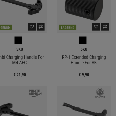
AGERND
LAGERND
5KU
5KU
bi Charging Handle For
RP-1 Extended Charging
M4 AEG
Handle For AK
€ 21,90
€ 9,90