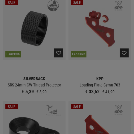
SALE
SALE
LAGERND
LAGERND
SILVERBACK
KPP
SRS 24mm CW Thread Protector
Loading Plate Cyma 703
€ 5,39
€ 33,52
€ 8,90
€ 41,90
SALE
SALE