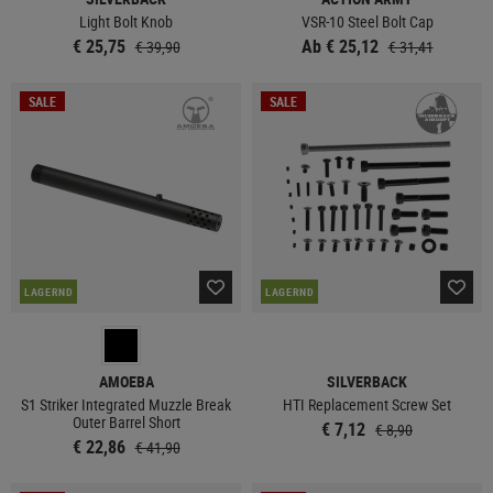
Light Bolt Knob
VSR-10 Steel Bolt Cap
€ 25,75
Ab € 25,12
€ 39,90
€ 31,41
SALE
SALE
LAGERND
LAGERND
AMOEBA
SILVERBACK
S1 Striker Integrated Muzzle Break
HTI Replacement Screw Set
Outer Barrel Short
€ 7,12
€ 8,90
€ 22,86
€ 41,90