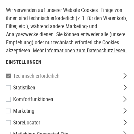
LAGER VERFÜGBAR
14 TAGE GELD-ZURÜCK-GA
Wir verwenden auf unserer Website Cookies. Einige von
ihnen sind technisch erforderlich (z.B. für den Warenkorb,
Filter, etc.), während andere Marketing- und
Analysezwecke dienen. Sie können entweder alle (unsere
EUROPÄISCHER AIRSOFT SHOP & GROßHÄNDLER
Empfehlung) oder nur technisch erforderliche Cookies
akzeptieren.
Mehr Informationen zum Datenschutz lesen.
Home
Tuning & Parts
Sniper Externals
EINSTELLUNGEN
SNIPER EXTERNALS
Technisch erforderlich
69 Produkte
Statistiken
Filter
Komfortfunktionen
Marketing
StoreLocator