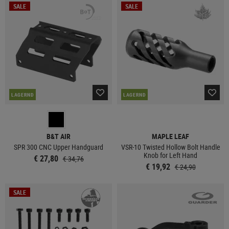
SALE
SALE
LAGERND
LAGERND
B&T AIR
MAPLE LEAF
SPR 300 CNC Upper Handguard
VSR-10 Twisted Hollow Bolt Handle
Knob for Left Hand
€ 27,80
€ 34,76
€ 19,92
€ 24,90
SALE