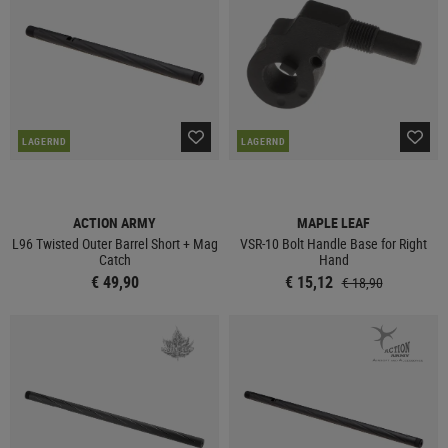
LAGERND
LAGERND
ACTION ARMY
MAPLE LEAF
L96 Twisted Outer Barrel Short + Mag
VSR-10 Bolt Handle Base for Right
Catch
Hand
€ 49,90
€ 15,12
€ 18,90