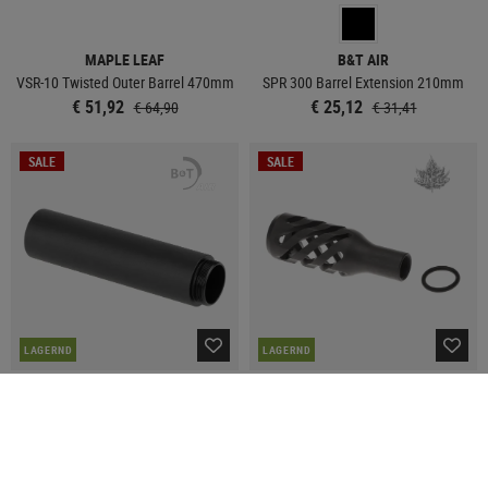
MAPLE LEAF
B&T AIR
VSR-10 Twisted Outer Barrel 470mm
SPR 300 Barrel Extension 210mm
€ 51,92
€ 25,12
€ 64,90
€ 31,41
SALE
SALE
LAGERND
LAGERND
B&T AIR
MAPLE LEAF
SPR 300 Barrel Extension 130mm
VSR-10 Twisted Hollow Bolt Handle
Knob for Right Hand
€ 19,13
€ 23,92