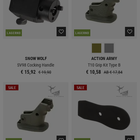
LAGERND
LAGERND
SNOW WOLF
ACTION ARMY
SV98 Cocking Handle
T10 Grip Kit Type B
€ 15,92
€ 10,58
€ 19,90
AB € 17,84
SALE
SALE