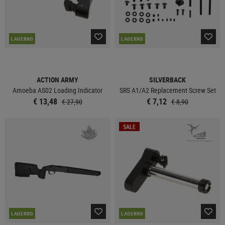
LAGERND
LAGERND
ACTION ARMY
SILVERBACK
Amoeba AS02 Loading Indicator
SRS A1/A2 Replacement Screw Set
€ 13,48
€ 7,12
€ 27,90
€ 8,90
SALE
LAGERND
LAGERND