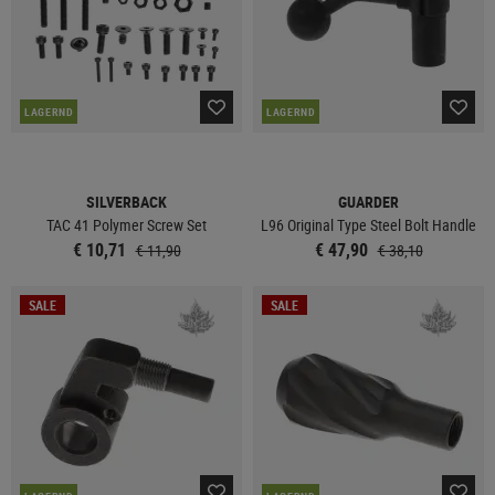
LAGERND
LAGERND
SILVERBACK
GUARDER
TAC 41 Polymer Screw Set
L96 Original Type Steel Bolt Handle
€ 10,71
€ 47,90
€ 11,90
€ 38,10
SALE
SALE