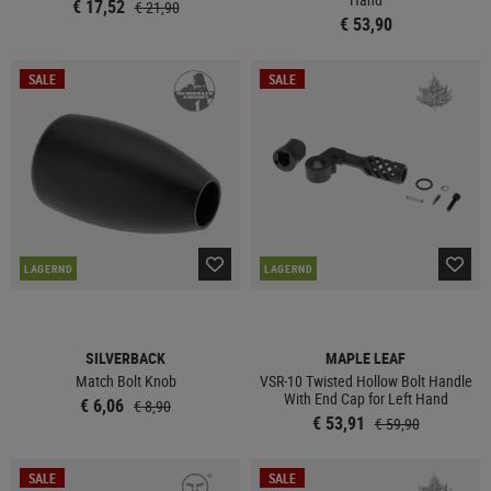
€ 17,52
€ 21,90
€ 53,90
SALE
SALE
LAGERND
LAGERND
SILVERBACK
MAPLE LEAF
Match Bolt Knob
VSR-10 Twisted Hollow Bolt Handle
With End Cap for Left Hand
€ 6,06
€ 8,90
€ 53,91
€ 59,90
SALE
SALE