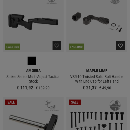
LAGERND
LAGERND
AMOEBA
MAPLE LEAF
Striker Series Multi-Adjust Tactical
VSR-10 Twisted Solid Bolt Handle
Stock
With End Cap for Left Hand
€ 111,92
€ 21,37
€ 139,90
€ 49,90
SALE
SALE