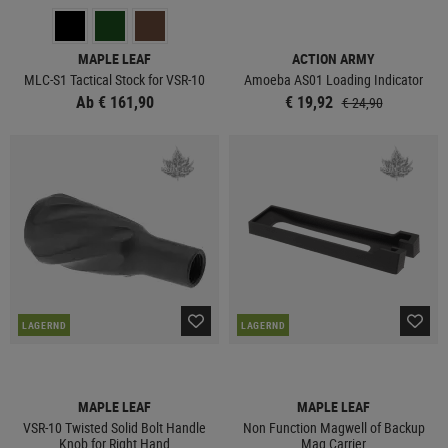
MAPLE LEAF
ACTION ARMY
MLC-S1 Tactical Stock for VSR-10
Amoeba AS01 Loading Indicator
Ab € 161,90
€ 19,92
€ 24,90
LAGERND
LAGERND
MAPLE LEAF
MAPLE LEAF
VSR-10 Twisted Solid Bolt Handle
Non Function Magwell of Backup
Knob for Right Hand
Mag Carrier