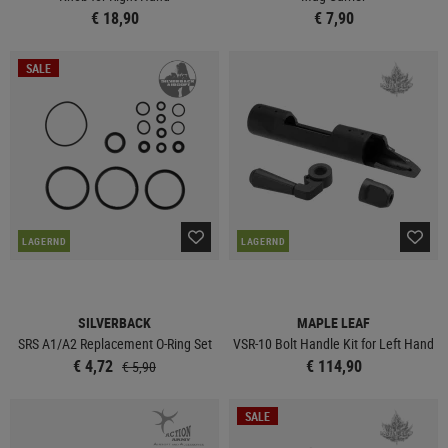
€ 18,90
€ 7,90
SALE
LAGERND
LAGERND
SILVERBACK
MAPLE LEAF
SRS A1/A2 Replacement O-Ring Set
VSR-10 Bolt Handle Kit for Left Hand
€ 4,72
€ 114,90
€ 5,90
SALE