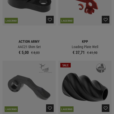
LAGERND
LAGERND
ACTION ARMY
KPP
AAC21 Shim Set
Loading Plate Well
€ 5,00
€ 37,71
€ 8,03
€ 41,90
SALE
LAGERND
LAGERND