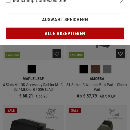
Mailchimp Connected Site
SALE
SALE
AUSWAHL SPEICHERN
ALLE AKZEPTIEREN
LAGERND
LAGERND
MAPLE LEAF
AMOEBA
4 Slots M-LOK Accessory Rail for MLC-
S1 Striker Advanced Butt Pad + Cheek
S2 / MLC-LTR / SSG10A3
Pad
€ 60,21
Ab € 57,79
€ 66,90
AB € 93,91
SALE
SALE