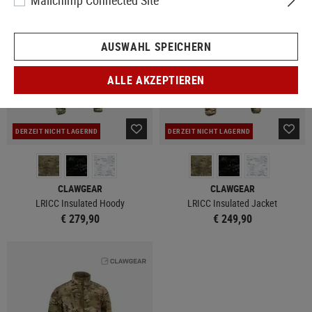
Mailchimp Connected Site
AUSWAHL SPEICHERN
ALLE AKZEPTIEREN
DERZEIT NICHT LAGERND
DERZEIT NICHT LAGERND
CLAWGEAR
CLAWGEAR
LRICC Insulated Hoody
LRICC Insulated Jacket
€ 279,90
€ 249,90