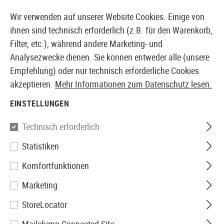
14397 PRODUKTE SOFORT AB LAGER VERFÜGBAR
Wir verwenden auf unserer Website Cookies. Einige von
ihnen sind technisch erforderlich (z.B. für den Warenkorb,
Filter, etc.), während andere Marketing- und
Analysezwecke dienen. Sie können entweder alle (unsere
EUROPÄISCHER AIRSOFT SHOP & GROßHÄNDLER
Empfehlung) oder nur technisch erforderliche Cookies
akzeptieren.
Mehr Informationen zum Datenschutz lesen.
Home
Bekleidung
Jacken
Isolationsjacken
EINSTELLUNGEN
ISOLATIONSJACKEN
Technisch erforderlich
3 Produkte
Statistiken
Filter
Komfortfunktionen
Marketing
StoreLocator