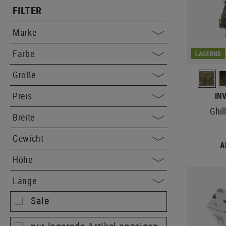
FILTER
Marke
Farbe
LAGERND
Größe
Preis
IN
Ghil
Breite
Gewicht
A
Höhe
Länge
Sale