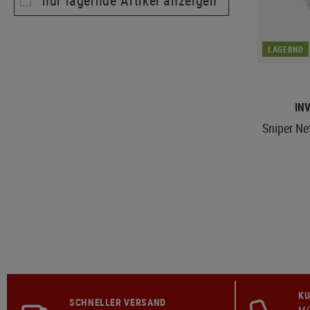
nur lagernde Artikel anzeigen
LAGERND
IN
Sniper N
KU
SCHNELLER VERSAND
MO