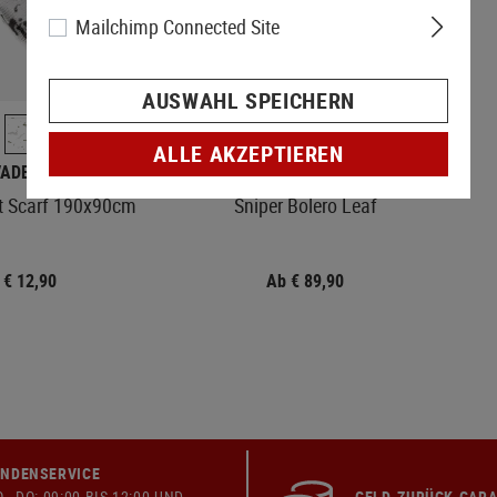
Mailchimp Connected Site
NACHBESTELLT
AUSWAHL SPEICHERN
+2
ALLE AKZEPTIEREN
VADER GEAR
INVADER GEAR
et Scarf 190x90cm
Sniper Bolero Leaf
€ 12,90
Ab € 89,90
NDENSERVICE
 - DO: 09:00 BIS 12:00 UND
GELD-ZURÜCK-GARA