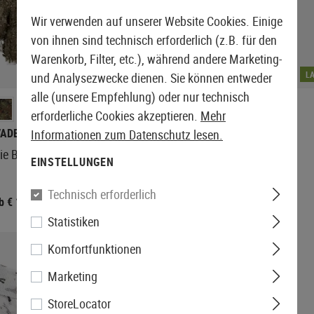
Wir verwenden auf unserer Website Cookies. Einige
von ihnen sind technisch erforderlich (z.B. für den
Warenkorb, Filter, etc.), während andere Marketing-
LAGERND
L
und Analysezwecke dienen. Sie können entweder
alle (unsere Empfehlung) oder nur technisch
+2
+5
erforderliche Cookies akzeptieren.
Mehr
VADER GEAR
INVADER GEAR
Informationen zum Datenschutz lesen.
lie Base Leaf
Ghillie Threads
EINSTELLUNGEN
Technisch erforderlich
b € 144,90
€ 14,90
Statistiken
Komfortfunktionen
Marketing
StoreLocator