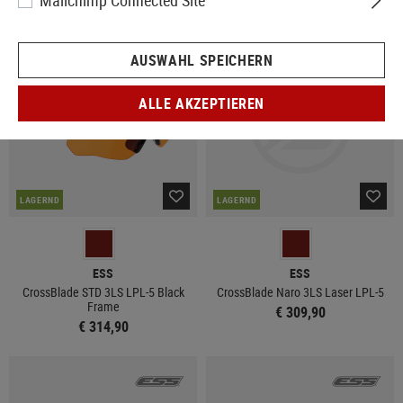
Mailchimp Connected Site
AUSWAHL SPEICHERN
ALLE AKZEPTIEREN
LAGERND
LAGERND
ESS
ESS
CrossBlade STD 3LS LPL-5 Black
CrossBlade Naro 3LS Laser LPL-5
Frame
€ 309,90
€ 314,90