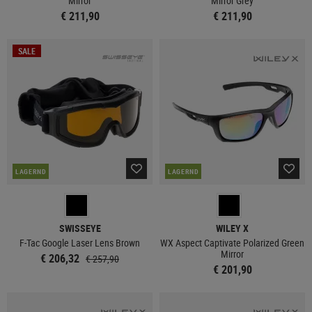
Mirror
Mirror Grey
€ 211,90
€ 211,90
SALE
LAGERND
LAGERND
SWISSEYE
WILEY X
F-Tac Google Laser Lens Brown
WX Aspect Captivate Polarized Green
Mirror
€ 206,32
€ 257,90
€ 201,90