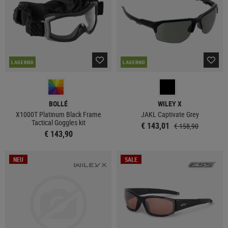
LAGERND
LAGERND
BOLLÉ
WILEY X
X1000T Platinum Black Frame
JAKL Captivate Grey
Tactical Goggles kit
€ 143,01
€ 158,90
€ 143,90
NEU
SALE