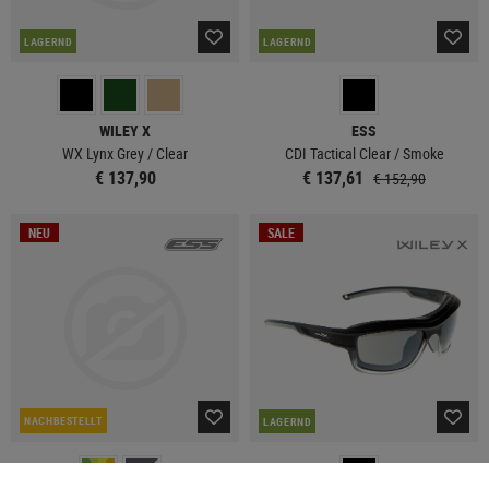
LAGERND
LAGERND
WILEY X
ESS
WX Lynx Grey / Clear
CDI Tactical Clear / Smoke
€ 137,90
€ 137,61
€ 152,90
NEU
SALE
NACHBESTELLT
LAGERND