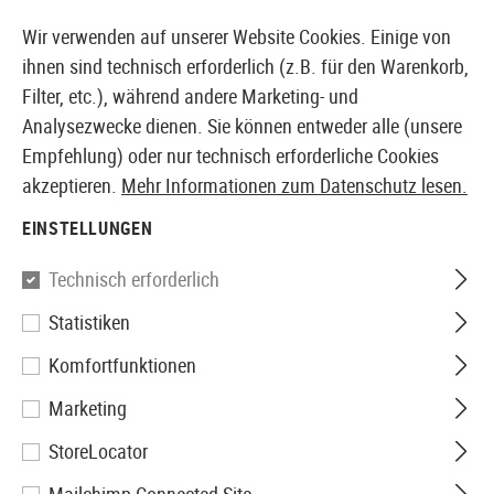
14 TAGE GELD-ZURÜCK-GARANTIE
Wir verwenden auf unserer Website Cookies. Einige von
ihnen sind technisch erforderlich (z.B. für den Warenkorb,
Filter, etc.), während andere Marketing- und
Analysezwecke dienen. Sie können entweder alle (unsere
EUROPÄISCHER AIRSOFT SHOP & GROßHÄNDLER
Empfehlung) oder nur technisch erforderliche Cookies
akzeptieren.
Mehr Informationen zum Datenschutz lesen.
Home
Airsoft-Ausrüstung
Sicherheit & Schutzausrü
EINSTELLUNGEN
SICHERHEIT &
Technisch erforderlich
SCHUTZAUSRÜSTUNG
Statistiken
388 Produkte
Komfortfunktionen
Filter
Marketing
StoreLocator