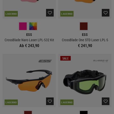
LAGERND
LAGERND
ESS
ESS
CrossBlade Naro Laser LPL-532 Kit
CrossBlade One STD Laser LPL-5
Ab € 243,90
€ 241,90
SALE
LAGERND
LAGERND