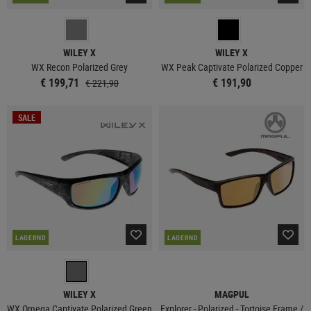
WILEY X
WILEY X
WX Recon Polarized Grey
WX Peak Captivate Polarized Copper
€ 199,71
€ 191,90
€ 221,90
SALE
LAGERND
LAGERND
WILEY X
MAGPUL
WX Omega Captivate Polarized Green
Explorer - Polarized - Tortoise Frame /