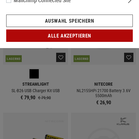
Mailchimp Connected Site
AUSWAHL SPEICHERN
ALLE AKZEPTIEREN
LAGERND
LAGERND
STREAMLIGHT
NITECORE
SL-B26 USB Charger Kit USB
NL2155HPi 21700 Battery 3.6V
5500mAh
€ 79,90
€ 79,90
€ 26,90