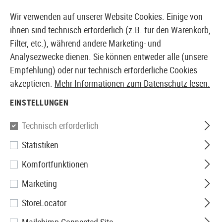
14410 PRODUKTE SOFORT AB LAGER VERFÜGBAR
Wir verwenden auf unserer Website Cookies. Einige von
ihnen sind technisch erforderlich (z.B. für den Warenkorb,
Filter, etc.), während andere Marketing- und
Analysezwecke dienen. Sie können entweder alle (unsere
EUROPÄISCHER AIRSOFT SHOP & GROßHÄNDLER
Empfehlung) oder nur technisch erforderliche Cookies
akzeptieren.
Mehr Informationen zum Datenschutz lesen.
Home
Zubehör
Batterien & Akkus
Wiederaufladbar
EINSTELLUNGEN
WIEDERAUFLADBARE BATTERIEN
Technisch erforderlich
27 Produkte
Statistiken
Filter
Komfortfunktionen
Marketing
StoreLocator