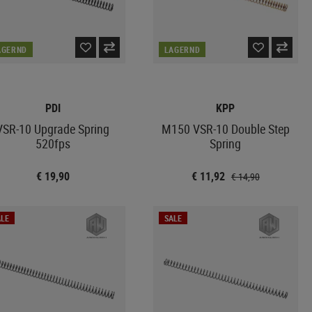
AGERND
LAGERND
PDI
KPP
VSR-10 Upgrade Spring
M150 VSR-10 Double Step
520fps
Spring
€ 19,90
€ 11,92
€ 14,90
LE
SALE