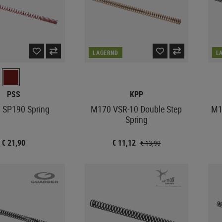
LAGERND
L
PSS
KPP
 SP190 Spring
M170 VSR-10 Double Step
M1
Spring
€ 21,90
€ 11,12
€ 13,90