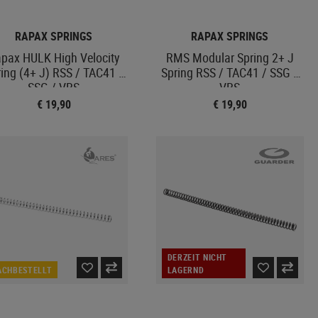
RAPAX SPRINGS
RAPAX SPRINGS
pax HULK High Velocity
RMS Modular Spring 2+ J
ing (4+ J) RSS / TAC41 /
Spring RSS / TAC41 / SSG /
SSG / VRS
VRS
€ 19,90
€ 19,90
DERZEIT NICHT
ACHBESTELLT
LAGERND