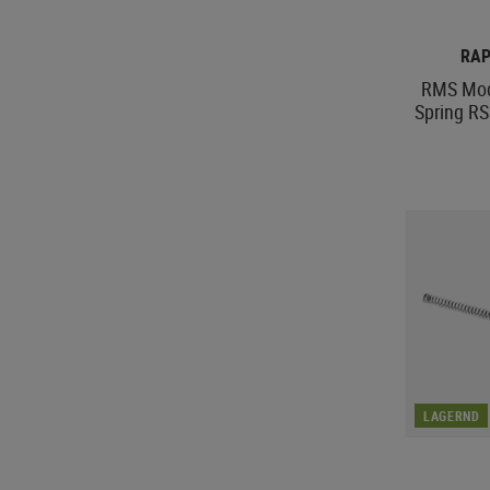
RAP
RMS Modu
Spring RS
LAGERND