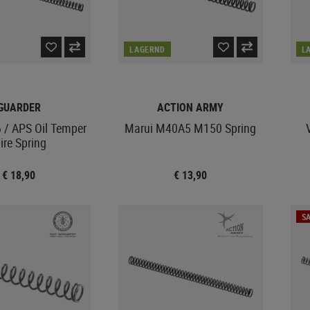
LAGERND
L
GUARDER
ACTION ARMY
/ APS Oil Temper
Marui M40A5 M150 Spring
ire Spring
€ 18,90
€ 13,90
SA