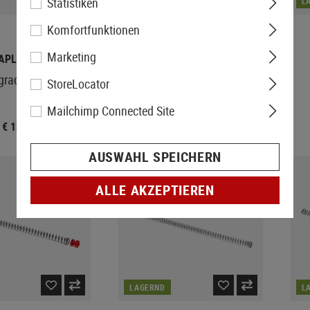
Statistiken
LAGERND
L
Komfortfunktionen
Marketing
APLE LEAF
RAPAX SPRINGS
grade Spring M165
Rapax One (1J Spring) RSS /
StoreLocator
TAC41 / SSG / VRS
Mailchimp Connected Site
€ 13,90
€ 19,90
AUSWAHL SPEICHERN
ALLE AKZEPTIEREN
LAGERND
L