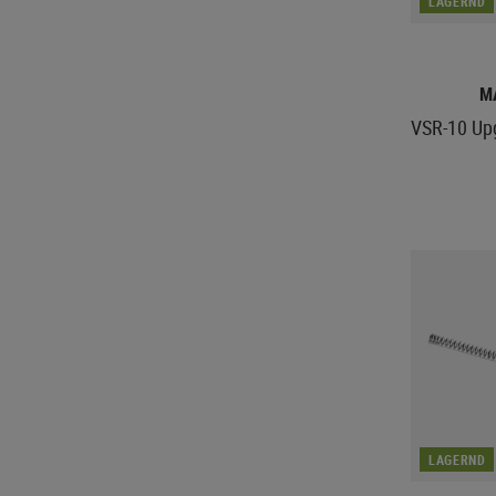
LAGERND
M
VSR-10 Up
LAGERND