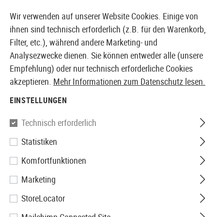
14387 PRODUKTE SOFORT AB LAGER VERFÜGBAR
Wir verwenden auf unserer Website Cookies. Einige von
ihnen sind technisch erforderlich (z.B. für den Warenkorb,
Filter, etc.), während andere Marketing- und
Analysezwecke dienen. Sie können entweder alle (unsere
EUROPÄISCHER AIRSOFT SHOP & GROßHÄNDLER
Empfehlung) oder nur technisch erforderliche Cookies
akzeptieren.
Mehr Informationen zum Datenschutz lesen.
Home
Airsoft Zubehör
Munition
Plastik BBs
0.2
EINSTELLUNGEN
Elite Force
Technisch erforderlich
Statistiken
0.20g Premium Selection
Komfortfunktionen
2500rds
Marketing
StoreLocator