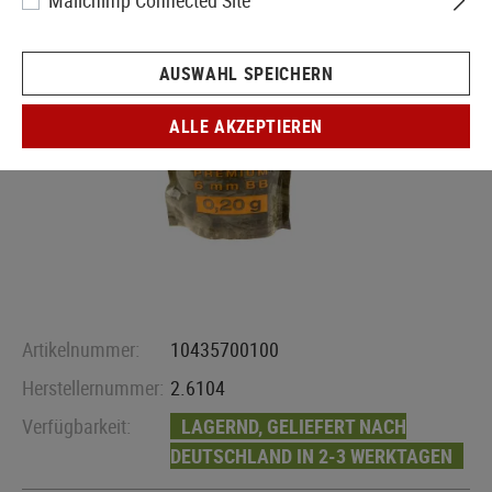
Mailchimp Connected Site
AUSWAHL SPEICHERN
ALLE AKZEPTIEREN
Artikelnummer:
10435700100
Herstellernummer:
2.6104
Verfügbarkeit:
LAGERND, GELIEFERT NACH
DEUTSCHLAND IN 2-3 WERKTAGEN