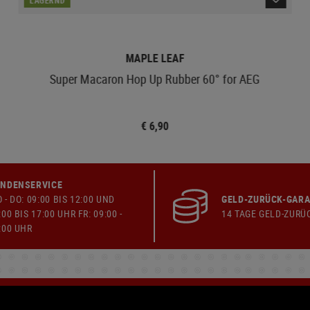
MAPLE LEAF
Super Macaron Hop Up Rubber 60° for AEG
€ 6,90
NDENSERVICE
 - DO: 09:00 BIS 12:00 UND
GELD-ZURÜCK-GARA
:00 BIS 17:00 UHR FR: 09:00 -
14 TAGE GELD-ZURÜ
:00 UHR