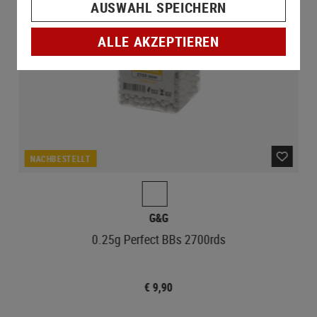
AUSWAHL SPEICHERN
ALLE AKZEPTIEREN
NACHBESTELLT
G&G
0.25g Perfect BBs 2700rds
€ 9,90