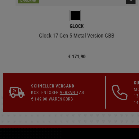
GLOCK
Glock 17 Gen 5 Metal Version GBB
€ 171,90
KU
SCHNELLER VERSAND
MO
KOSTENLOSER
VERSAND
AB
13
€ 149,90 WARENKORB
14