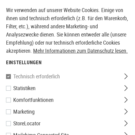
14373 PRODUKTE SOFORT AB LAGER VERFÜGBAR
Wir verwenden auf unserer Website Cookies. Einige von
ihnen sind technisch erforderlich (z.B. für den Warenkorb,
Filter, etc.), während andere Marketing- und
Analysezwecke dienen. Sie können entweder alle (unsere
EUROPÄISCHER AIRSOFT SHOP & GROßHÄNDLER
Empfehlung) oder nur technisch erforderliche Cookies
akzeptieren.
Mehr Informationen zum Datenschutz lesen.
Home
Airguns
Zubehör
Montagen
30mm QD CNC 
EINSTELLUNGEN
Leapers
Technisch erforderlich
Statistiken
30mm QD CNC Mount Rings
Komfortfunktionen
High
Marketing
StoreLocator