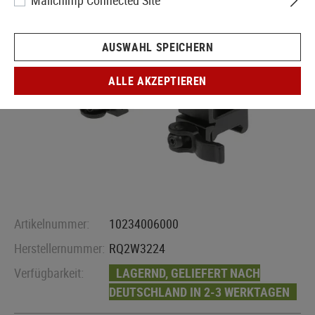
Mailchimp Connected Site
AUSWAHL SPEICHERN
ALLE AKZEPTIEREN
Artikelnummer:
10234006000
Herstellernummer:
RQ2W3224
Verfügbarkeit:
LAGERND, GELIEFERT NACH
DEUTSCHLAND IN 2-3 WERKTAGEN