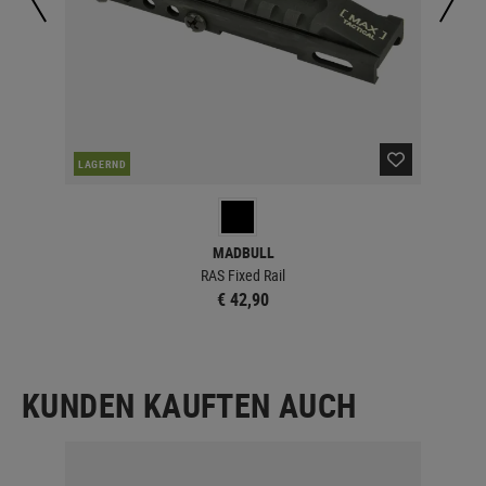
LAGERND
LA
MADBULL
s
RAS Fixed Rail
€ 42,90
KUNDEN KAUFTEN AUCH