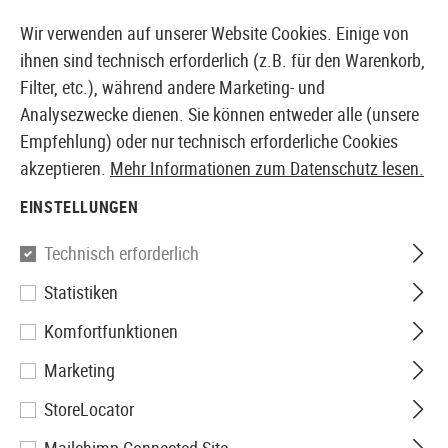
14387 PRODUKTE SOFORT AB LAGER VERFÜGBAR
Wir verwenden auf unserer Website Cookies. Einige von
ihnen sind technisch erforderlich (z.B. für den Warenkorb,
Filter, etc.), während andere Marketing- und
Analysezwecke dienen. Sie können entweder alle (unsere
EUROPÄISCHER AIRSOFT SHOP & GROßHÄNDLER
Empfehlung) oder nur technisch erforderliche Cookies
akzeptieren.
Mehr Informationen zum Datenschutz lesen.
Home
Airsoft Zubehör
Anbauteile
Optik & Zielgerä
EINSTELLUNGEN
G&G
Technisch erforderlich
Statistiken
45 Degree Tactical Mount
Komfortfunktionen
Marketing
StoreLocator