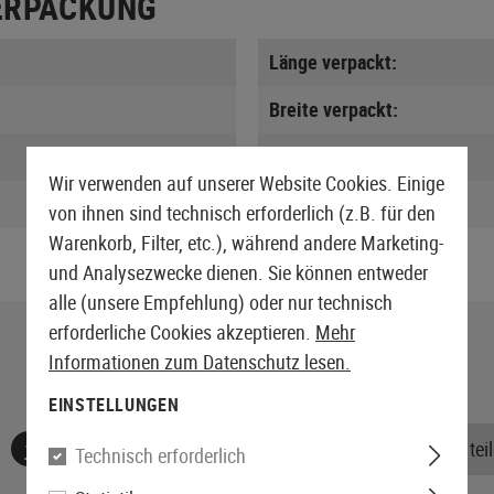
ERPACKUNG
Länge verpackt:
Breite verpackt:
Höhe verpackt:
Wir verwenden auf unserer Website Cookies. Einige
Gewicht verpackt:
von ihnen sind technisch erforderlich (z.B. für den
Warenkorb, Filter, etc.), während andere Marketing-
und Analysezwecke dienen. Sie können entweder
alle (unsere Empfehlung) oder nur technisch
erforderliche Cookies akzeptieren.
Mehr
Informationen zum Datenschutz lesen.
EINSTELLUNGEN
Keine Bewertungen gefunden. Gehen Sie voran und teile
Technisch erforderlich