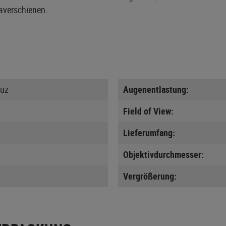
averschienen.
euz
Augenentlastung:
Field of View:
Lieferumfang:
Objektivdurchmesser:
Vergrößerung: