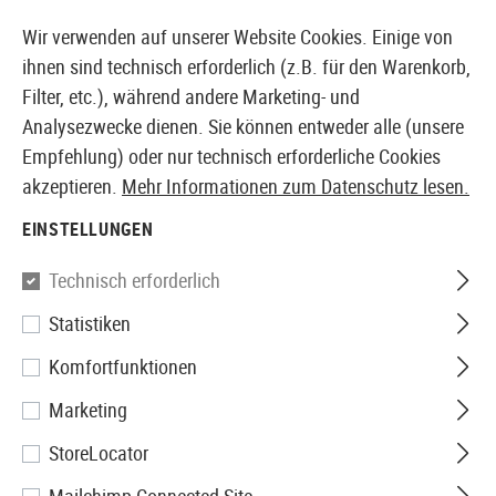
14371 PRODUKTE SOFORT AB LAGER VERFÜGBAR
Wir verwenden auf unserer Website Cookies. Einige von
ihnen sind technisch erforderlich (z.B. für den Warenkorb,
Filter, etc.), während andere Marketing- und
Analysezwecke dienen. Sie können entweder alle (unsere
EUROPÄISCHER AIRSOFT SHOP & GROßHÄNDLER
Empfehlung) oder nur technisch erforderliche Cookies
akzeptieren.
Mehr Informationen zum Datenschutz lesen.
Home
Tuning & Parts
AEG Internals
Innenläufe
EINSTELLUNGEN
Guarder
Technisch erforderlich
Statistiken
6.02 Interchange Barrel
Komfortfunktionen
650mm
Marketing
StoreLocator