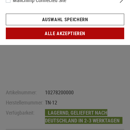
Mailchimp Connected Site
AUSWAHL SPEICHERN
ALLE AKZEPTIEREN
Artikelnummer:
10278200000
Herstellernummer:
TN-12
Verfügbarkeit:
LAGERND, GELIEFERT NACH
DEUTSCHLAND IN 2-3 WERKTAGEN