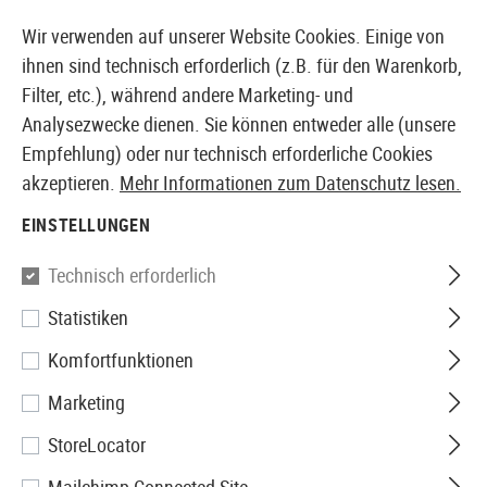
14410 PRODUKTE SOFORT AB LAGER VERFÜGBAR
Wir verwenden auf unserer Website Cookies. Einige von
ihnen sind technisch erforderlich (z.B. für den Warenkorb,
Filter, etc.), während andere Marketing- und
Analysezwecke dienen. Sie können entweder alle (unsere
EUROPÄISCHER AIRSOFT SHOP & GROßHÄNDLER
Empfehlung) oder nur technisch erforderliche Cookies
akzeptieren.
Mehr Informationen zum Datenschutz lesen.
Home
Tuning & Parts
GBB Internals
Innenläufe
EINSTELLUNGEN
Madbull
Technisch erforderlich
Statistiken
6.03 Black Python II Barrel
Komfortfunktionen
WE19
Marketing
StoreLocator