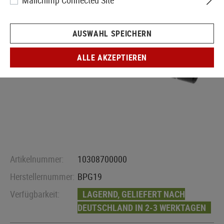
Mailchimp Connected Site
AUSWAHL SPEICHERN
ALLE AKZEPTIEREN
Artikelnummer:
10308700000
Herstellernummer:
BPG19
Verfügbarkeit:
LAGERND, GELIEFERT NACH
DEUTSCHLAND IN 2-3 WERKTAGEN