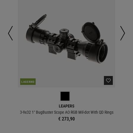
LAGERND
LA
LEAPERS
3-9x32 1" BugBuster Scope AO RGB Mil-dot With QD Rings
€ 273,90