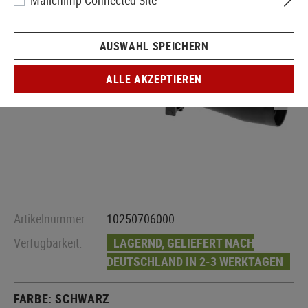
Mailchimp Connected Site
AUSWAHL SPEICHERN
ALLE AKZEPTIEREN
Artikelnummer:
10250706000
Verfügbarkeit:
LAGERND, GELIEFERT NACH
DEUTSCHLAND IN 2-3 WERKTAGEN
FARBE:
SCHWARZ