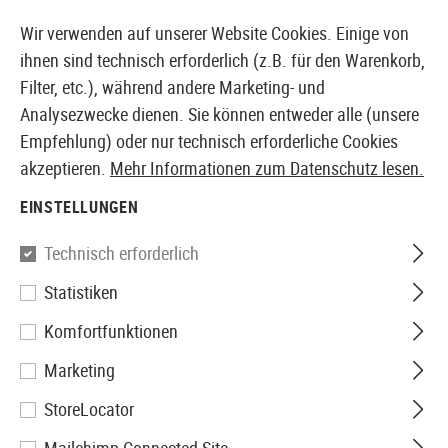
14387 PRODUKTE SOFORT AB LAGER VERFÜGBAR
Wir verwenden auf unserer Website Cookies. Einige von
ihnen sind technisch erforderlich (z.B. für den Warenkorb,
Filter, etc.), während andere Marketing- und
Analysezwecke dienen. Sie können entweder alle (unsere
EUROPÄISCHER AIRSOFT SHOP & GROßHÄNDLER
Empfehlung) oder nur technisch erforderliche Cookies
akzeptieren.
Mehr Informationen zum Datenschutz lesen.
Home
Airsoft Zubehör
Anbauteile
Optik & Zielgerä
EINSTELLUNGEN
Aim-O
Technisch erforderlich
Statistiken
8-32x50E-SF Sniper Rifle
Komfortfunktionen
Scope
Marketing
StoreLocator