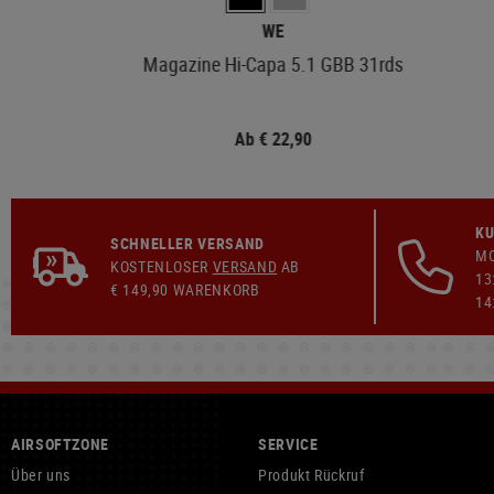
WE
Magazine Hi-Capa 5.1 GBB 31rds
Ab € 22,90
KU
SCHNELLER VERSAND
MO
KOSTENLOSER
VERSAND
AB
13
€ 149,90 WARENKORB
14
AIRSOFTZONE
SERVICE
Über uns
Produkt Rückruf