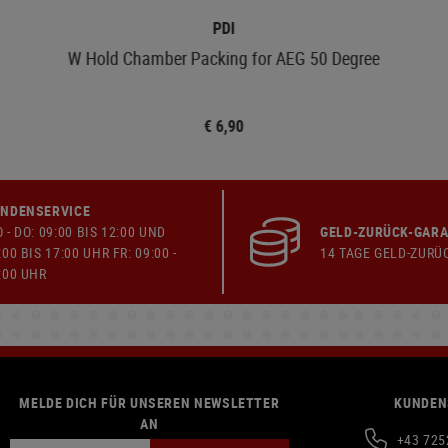
PDI
W Hold Chamber Packing for AEG 50 Degree
€ 6,90
NDENSERVICE
 - DO: 09:00 BIS 12:00 UND
GELD-ZURÜCK-GARA
:00 BIS 17:00 UHR FR: 09:00 -
14 TAGE GELD-ZURÜ
:00 UHR
MELDE DICH FÜR UNSEREN NEWSLETTER
KUNDEN
AN
+43 725