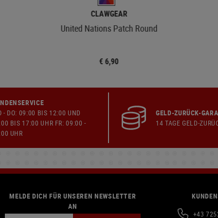
CLAWGEAR
United Nations Patch Round
€ 6,90
NDENSERVICE
 - DO: 09:00 BIS 12:00 UND
GELD-ZURÜCK-GARA
:00 BIS 17:00 UHR FR: 09:00 -
14 TAGE GELD-ZURÜ
:00 UHR
MELDE DICH FÜR UNSEREN NEWSLETTER
KUNDEN
AN
+43 725