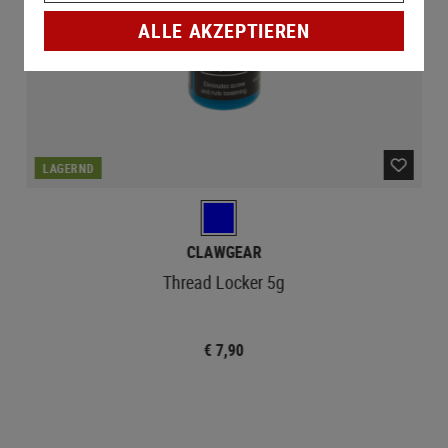
ALLE AKZEPTIEREN
LAGERND
CLAWGEAR
Thread Locker 5g
€ 7,90