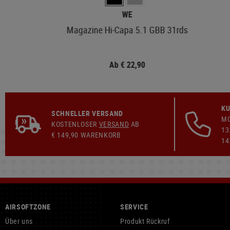
WE
Magazine Hi-Capa 5.1 GBB 31rds
Ab € 22,90
KU
SCHNELLER VERSAND
MO
KOSTENLOSER
VERSAND
AB
13
€ 149,90 WARENKORB
14
AIRSOFTZONE
SERVICE
Über uns
Produkt Rückruf