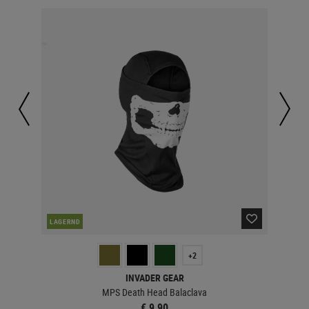
LAGERND
LA
+2
INVADER GEAR
MPS Death Head Balaclava
€ 9,90