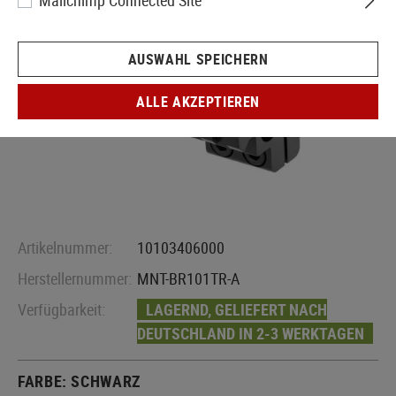
Mailchimp Connected Site
AUSWAHL SPEICHERN
ALLE AKZEPTIEREN
Artikelnummer:
10103406000
Herstellernummer:
MNT-BR101TR-A
Verfügbarkeit:
LAGERND, GELIEFERT NACH
DEUTSCHLAND IN 2-3 WERKTAGEN
FARBE:
SCHWARZ