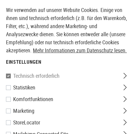
14397 PRODUKTE SOFORT AB LAGER VERFÜGBAR
Wir verwenden auf unserer Website Cookies. Einige von
ihnen sind technisch erforderlich (z.B. für den Warenkorb,
Filter, etc.), während andere Marketing- und
Analysezwecke dienen. Sie können entweder alle (unsere
EUROPÄISCHER AIRSOFT SHOP & GROßHÄNDLER
Empfehlung) oder nur technisch erforderliche Cookies
akzeptieren.
Mehr Informationen zum Datenschutz lesen.
Home
Airsoft Zubehör
Anbauteile
Schienen
Lau
EINSTELLUNGEN
Leapers
Technisch erforderlich
Statistiken
AR-15 Tri Rail Barrel Mount
Komfortfunktionen
Marketing
StoreLocator