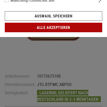
Mailchimp Connected Site
AUSWAHL SPEICHERN
ALLE AKZEPTIEREN
Artikelnummer:
10173675100
Herstellernummer:
JTG.BTP.MC.ABPOS
Verfügbarkeit:
LAGERND, GELIEFERT NACH
DEUTSCHLAND IN 2-3 WERKTAGEN