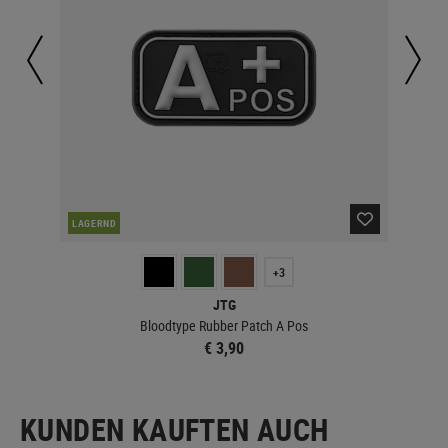
LAGERND
LA
+3
JTG
Bloodtype Rubber Patch A Pos
€ 3,90
KUNDEN KAUFTEN AUCH