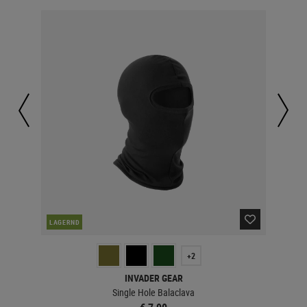
LAGERND
LA
+2
INVADER GEAR
Single Hole Balaclava