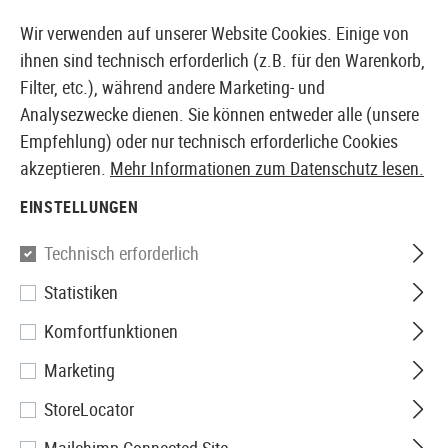
14410 PRODUKTE SOFORT AB LAGER VERFÜGBAR
Wir verwenden auf unserer Website Cookies. Einige von
ihnen sind technisch erforderlich (z.B. für den Warenkorb,
Filter, etc.), während andere Marketing- und
Analysezwecke dienen. Sie können entweder alle (unsere
EUROPÄISCHER AIRSOFT SHOP & GROßHÄNDLER
Empfehlung) oder nur technisch erforderliche Cookies
akzeptieren.
Mehr Informationen zum Datenschutz lesen.
Home
Zubehör
Patches & Rangabzeichen
Gummi 
EINSTELLUNGEN
JTG
Technisch erforderlich
Statistiken
Bloodtype Rubber Patch AB
Komfortfunktionen
Pos
Marketing
StoreLocator