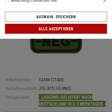
Mailchimp Connected Site
AUSWAHL SPEICHERN
ALLE AKZEPTIEREN
Artikelnummer:
10346121400
Herstellernummer:
JTG.BTS.FO.0NEG
Verfügbarkeit:
LAGERND, GELIEFERT NACH
DEUTSCHLAND IN 2-3 WERKTAGEN