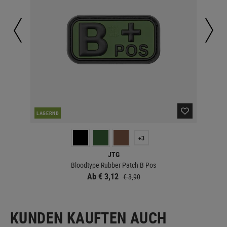
LAGERND
LA
+3
JTG
Bloodtype Rubber Patch B Pos
Ab € 3,12
€ 3,90
KUNDEN KAUFTEN AUCH