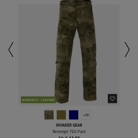
MEHRHEITL. LAGERND
LA
+19
INVADER GEAR
Revenger TDU Pant