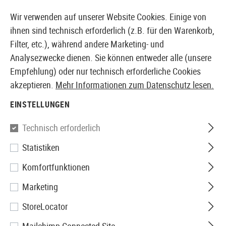
14387 PRODUKTE SOFORT AB LAGER VERFÜGBAR
Wir verwenden auf unserer Website Cookies. Einige von
ihnen sind technisch erforderlich (z.B. für den Warenkorb,
Filter, etc.), während andere Marketing- und
Analysezwecke dienen. Sie können entweder alle (unsere
EUROPÄISCHER AIRSOFT SHOP & GROßHÄNDLER
Empfehlung) oder nur technisch erforderliche Cookies
akzeptieren.
Mehr Informationen zum Datenschutz lesen.
Home
Zubehör
Patches & Rangabzeichen
Gummi 
EINSTELLUNGEN
JTG
Technisch erforderlich
Statistiken
Bloodtype Square Rubber
Komfortfunktionen
Patch 0 Neg
Marketing
StoreLocator