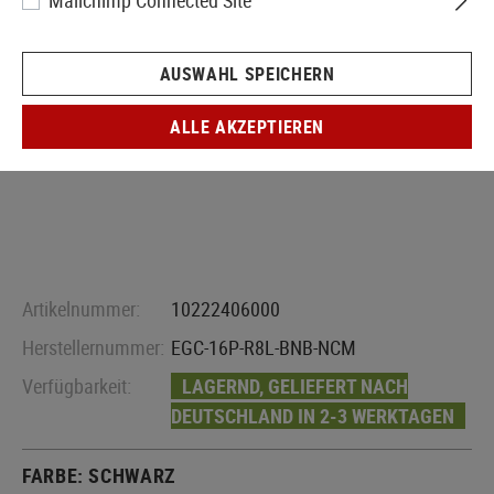
Mailchimp Connected Site
AUSWAHL SPEICHERN
ALLE AKZEPTIEREN
Artikelnummer:
10222406000
Herstellernummer:
EGC-16P-R8L-BNB-NCM
Verfügbarkeit:
LAGERND, GELIEFERT NACH
DEUTSCHLAND IN 2-3 WERKTAGEN
FARBE:
SCHWARZ