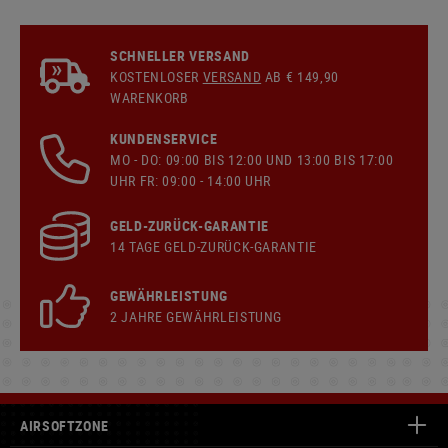
SCHNELLER VERSAND
KOSTENLOSER
VERSAND
AB € 149,90
WARENKORB
KUNDENSERVICE
MO - DO: 09:00 BIS 12:00 UND 13:00 BIS 17:00
UHR FR: 09:00 - 14:00 UHR
GELD-ZURÜCK-GARANTIE
14 TAGE GELD-ZURÜCK-GARANTIE
GEWÄHRLEISTUNG
2 JAHRE GEWÄHRLEISTUNG
AIRSOFTZONE