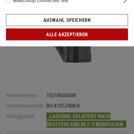
Mailchimp Connected Site
AUSWAHL SPEICHERN
ALLE AKZEPTIEREN
Artikelnummer:
10218006000
Herstellernummer:
BH-410524BK-R
Verfügbarkeit:
LAGERND, GELIEFERT NACH
DEUTSCHLAND IN 2-3 WERKTAGEN