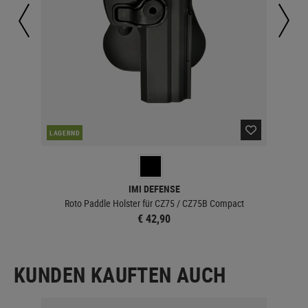
DER
LAGERND
IMI DEFENSE
 Inch
Roto Paddle Holster für CZ75 / CZ75B Compact
€ 42,90
KUNDEN KAUFTEN AUCH