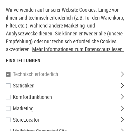
14387 PRODUKTE SOFORT AB LAGER VERFÜGBAR
Wir verwenden auf unserer Website Cookies. Einige von
ihnen sind technisch erforderlich (z.B. für den Warenkorb,
Filter, etc.), während andere Marketing- und
Analysezwecke dienen. Sie können entweder alle (unsere
EUROPÄISCHER AIRSOFT SHOP & GROßHÄNDLER
Empfehlung) oder nur technisch erforderliche Cookies
akzeptieren.
Mehr Informationen zum Datenschutz lesen.
Home
Airsoft-Ausrüstung
Holster
Gürtelholster
EINSTELLUNGEN
Blackhawk
Technisch erforderlich
Statistiken
CQC SERPA Holster für P99 /
Komfortfunktionen
PPQ
Marketing
StoreLocator