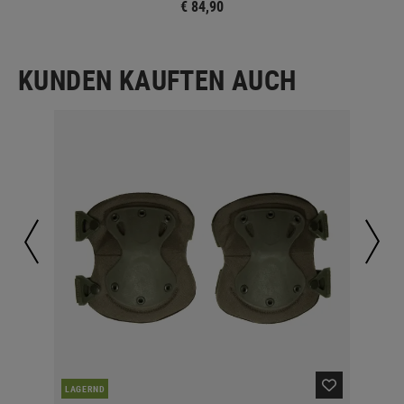
€ 84,90
KUNDEN KAUFTEN AUCH
LAGERND
LA