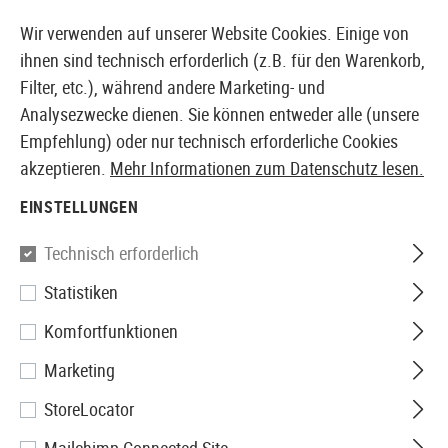
14373 PRODUKTE SOFORT AB LAGER VERFÜGBAR
Wir verwenden auf unserer Website Cookies. Einige von
ihnen sind technisch erforderlich (z.B. für den Warenkorb,
Filter, etc.), während andere Marketing- und
Analysezwecke dienen. Sie können entweder alle (unsere
EUROPÄISCHER AIRSOFT SHOP & GROßHÄNDLER
Empfehlung) oder nur technisch erforderliche Cookies
akzeptieren.
Mehr Informationen zum Datenschutz lesen.
Home
Zubehör
Messer & Werkzeuge
Messer
Fix
EINSTELLUNGEN
Cold Steel
Technisch erforderlich
Statistiken
Double Agent II
Komfortfunktionen
Marketing
StoreLocator