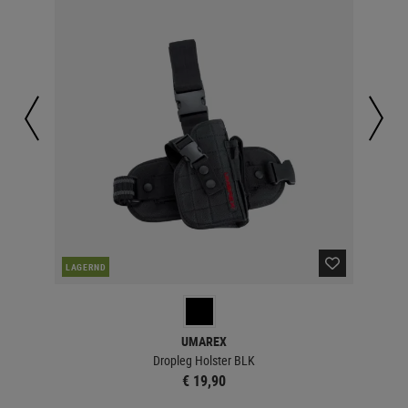
NAC
LAGERND
UMAREX
Dropleg Holster BLK
€ 19,90