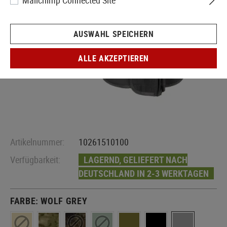
Mailchimp Connected Site
AUSWAHL SPEICHERN
ALLE AKZEPTIEREN
Artikelnummer:
10261510100
Verfügbarkeit:
LAGERND, GELIEFERT NACH
DEUTSCHLAND IN 2-3 WERKTAGEN
FARBE:
WOLF GREY