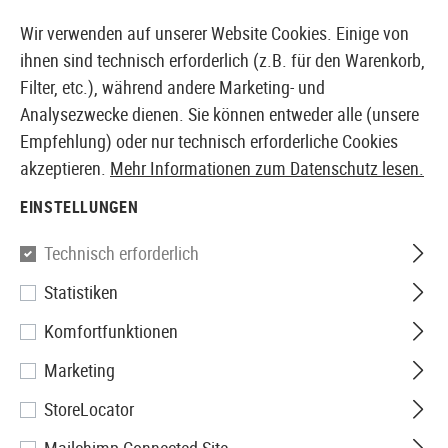
14410 PRODUKTE SOFORT AB LAGER VERFÜGBAR
Wir verwenden auf unserer Website Cookies. Einige von
ihnen sind technisch erforderlich (z.B. für den Warenkorb,
Filter, etc.), während andere Marketing- und
Analysezwecke dienen. Sie können entweder alle (unsere
EUROPÄISCHER AIRSOFT SHOP & GROßHÄNDLER
Empfehlung) oder nur technisch erforderliche Cookies
akzeptieren.
Mehr Informationen zum Datenschutz lesen.
Home
Airsoft Zubehör
Waffensicherheit
Holster
EINSTELLUNGEN
Invader Gear
Technisch erforderlich
Statistiken
Dropleg Holster
Komfortfunktionen
Marketing
StoreLocator