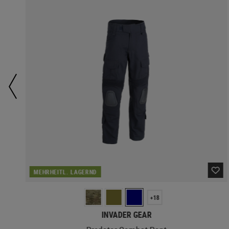
MEHRHEITL. LAGERND
+18
INVADER GEAR