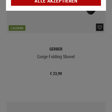
ALLE AKZEPTIEREN
LAGERND
GERBER
Gorge Folding Shovel
€ 23,90