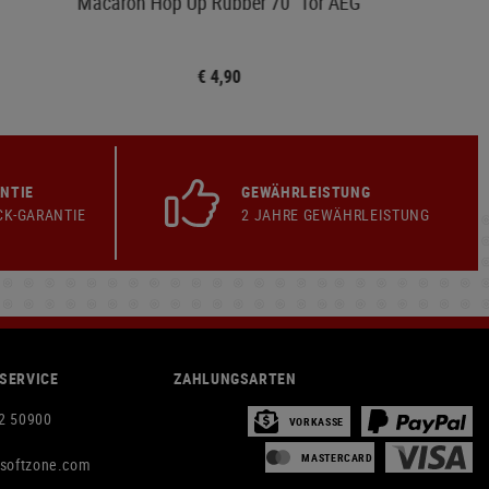
Macaron Hop Up Rubber 70° for AEG
€ 4,90
NTIE
GEWÄHRLEISTUNG
CK-GARANTIE
2 JAHRE GEWÄHRLEISTUNG
SERVICE
ZAHLUNGSARTEN
2 50900
VORKASSE
MASTERCARD
rsoftzone.com