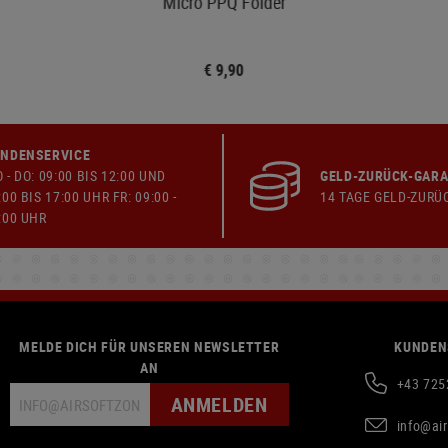
Micro PPQ Folder
€ 9,90
NDENSERVICE
 - DO: 09:00 BIS 12:00 UND
GELD-ZURÜCK-GARA
:00 BIS 17:00 UHR FR: 09:00 -
14 TAGE GELD-ZURÜ
:00 UHR
MELDE DICH FÜR UNSEREN NEWSLETTER
KUNDEN
AN
+43 725
ANMELDEN
info@ai