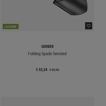
LAGERND
GERBER
Folding Spade Serrated
€ 53,24
€ 89,90