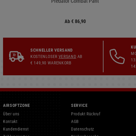
Predator Combat Pant
Ab € 86,90
KU
SCHNELLER VERSAND
MO
KOSTENLOSER
VERSAND
AB
13
€ 149,90 WARENKORB
14
AIRSOFTZONE
SERVICE
Über uns
Produkt Rückruf
Kontakt
AGB
Kundendienst
Datenschutz