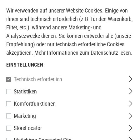
14410 PRODUKTE SOFORT AB LAGER VERFÜGBAR
Wir verwenden auf unserer Website Cookies. Einige von
ihnen sind technisch erforderlich (z.B. für den Warenkorb,
Filter, etc.), während andere Marketing- und
Analysezwecke dienen. Sie können entweder alle (unsere
EUROPÄISCHER AIRSOFT SHOP & GROßHÄNDLER
Empfehlung) oder nur technisch erforderliche Cookies
akzeptieren.
Mehr Informationen zum Datenschutz lesen.
Home
Airsoft-Waffen
Airsoft Granaten
Airsoft Gr
EINSTELLUNGEN
StratAIM
Technisch erforderlich
Statistiken
Epsilon Impact Grenade
Komfortfunktionen
Marketing
StoreLocator