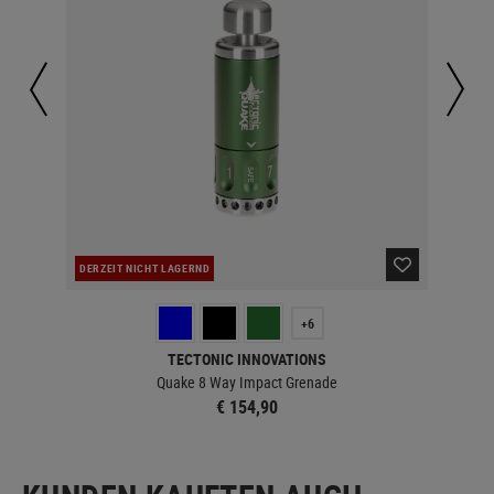
DERZEIT NICHT LAGERND
DER
+6
TECTONIC INNOVATIONS
Quake 8 Way Impact Grenade
€ 154,90