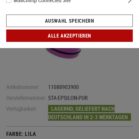
Mailchimp Connected Site
AUSWAHL SPEICHERN
ALLE AKZEPTIEREN
Artikelnummer:
11088903900
Herstellernummer:
STA-EPSILON-PUR
Verfügbarkeit:
LAGERND, GELIEFERT NACH
DEUTSCHLAND IN 2-3 WERKTAGEN
FARBE:
LILA