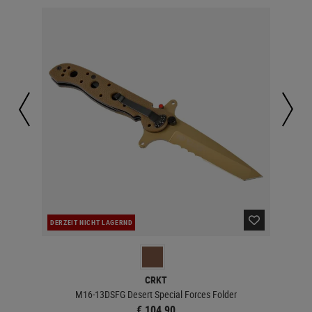
DERZEIT NICHT LAGERND
DER
CRKT
M16-13DSFG Desert Special Forces Folder
€ 104,90