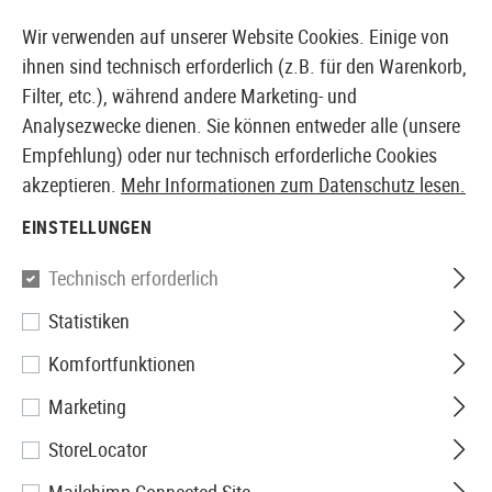
14387 PRODUKTE SOFORT AB LAGER VERFÜGBAR
Wir verwenden auf unserer Website Cookies. Einige von
ihnen sind technisch erforderlich (z.B. für den Warenkorb,
Filter, etc.), während andere Marketing- und
Analysezwecke dienen. Sie können entweder alle (unsere
EUROPÄISCHER AIRSOFT SHOP & GROßHÄNDLER
Empfehlung) oder nur technisch erforderliche Cookies
akzeptieren.
Mehr Informationen zum Datenschutz lesen.
Home
Zubehör
Messer & Werkzeuge
Messer
Kla
EINSTELLUNGEN
Smith & Wesson
Technisch erforderlich
Statistiken
Extreme Ops CK32C Karambit
Komfortfunktionen
Marketing
StoreLocator