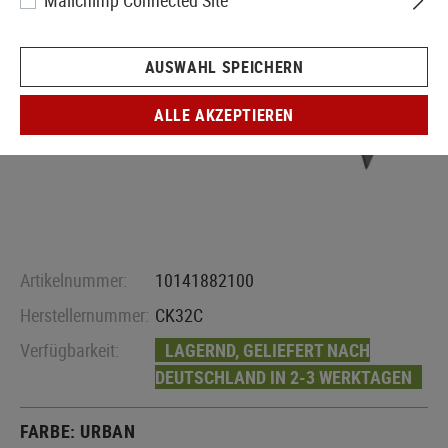
Mailchimp Connected Site
AUSWAHL SPEICHERN
ALLE AKZEPTIEREN
Artikelnummer:
10141882100
Herstellernummer:
CK32C
Verfügbarkeit:
LAGERND, GELIEFERT NACH
DEUTSCHLAND IN 2-3 WERKTAGEN
FARBE:
URBAN