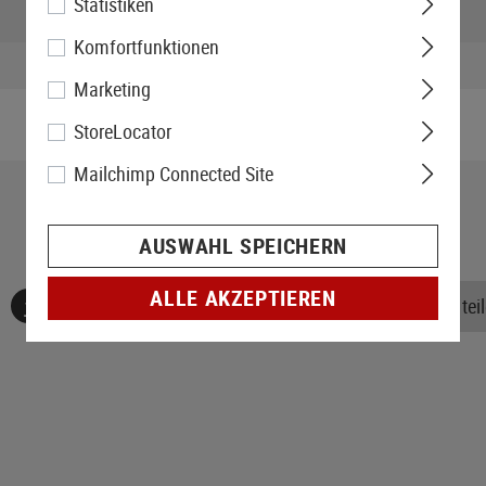
Statistiken
Höhe verpackt:
Komfortfunktionen
Gewicht verpackt:
Marketing
StoreLocator
Mailchimp Connected Site
AUSWAHL SPEICHERN
ALLE AKZEPTIEREN
Keine Bewertungen gefunden. Gehen Sie voran und teile