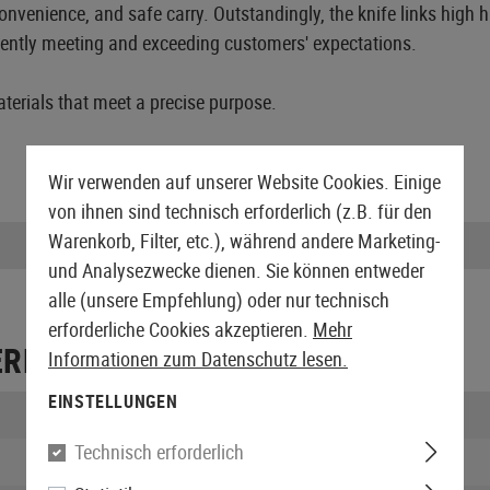
, convenience, and safe carry. Outstandingly, the knife links hi
stently meeting and exceeding customers' expectations.
erials that meet a precise purpose.
Wir verwenden auf unserer Website Cookies. Einige
von ihnen sind technisch erforderlich (z.B. für den
Warenkorb, Filter, etc.), während andere Marketing-
Klingenlänge:
und Analysezwecke dienen. Sie können entweder
alle (unsere Empfehlung) oder nur technisch
erforderliche Cookies akzeptieren.
Mehr
ERPACKUNG
Informationen zum Datenschutz lesen.
EINSTELLUNGEN
Länge verpackt:
Technisch erforderlich
Breite verpackt: