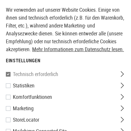
14373 PRODUKTE SOFORT AB LAGER VERFÜGBAR
Wir verwenden auf unserer Website Cookies. Einige von
ihnen sind technisch erforderlich (z.B. für den Warenkorb,
Filter, etc.), während andere Marketing- und
Analysezwecke dienen. Sie können entweder alle (unsere
EUROPÄISCHER AIRSOFT SHOP & GROßHÄNDLER
Empfehlung) oder nur technisch erforderliche Cookies
akzeptieren.
Mehr Informationen zum Datenschutz lesen.
Home
Airsoft Zubehör
Anbauteile
Schienen
Spez
EINSTELLUNGEN
G&G
Technisch erforderlich
Statistiken
FNC Mount Base
Komfortfunktionen
Marketing
StoreLocator