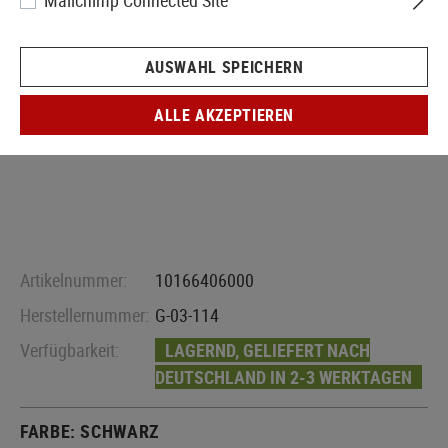
Mailchimp Connected Site
AUSWAHL SPEICHERN
ALLE AKZEPTIEREN
Artikelnummer:
10166406000
Herstellernummer:
G-03-114
Verfügbarkeit:
LAGERND, GELIEFERT NACH
DEUTSCHLAND IN 2-3 WERKTAGEN
FARBE:
SCHWARZ