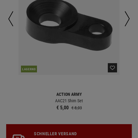
LAGERND
LA
ACTION ARMY
AAC21 Shim Set
€ 5,00
€ 8,03
SCHNELLER VERSAND