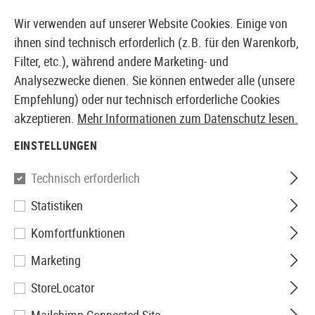
14410 PRODUKTE SOFORT AB LAGER VERFÜGBAR
Wir verwenden auf unserer Website Cookies. Einige von
ihnen sind technisch erforderlich (z.B. für den Warenkorb,
Filter, etc.), während andere Marketing- und
Analysezwecke dienen. Sie können entweder alle (unsere
EUROPÄISCHER AIRSOFT SHOP & GROßHÄNDLER
Empfehlung) oder nur technisch erforderliche Cookies
akzeptieren.
Mehr Informationen zum Datenschutz lesen.
Home
Airsoft Zubehör
Werkzeuge
Hex Screwdrive
EINSTELLUNGEN
Element
Technisch erforderlich
Statistiken
Hex Screwdriver 3mm
Komfortfunktionen
Marketing
StoreLocator