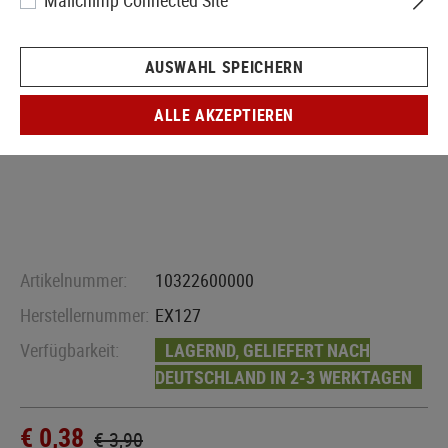
Mailchimp Connected Site
AUSWAHL SPEICHERN
ALLE AKZEPTIEREN
Artikelnummer:
10322600000
Herstellernummer:
EX127
Verfügbarkeit:
LAGERND, GELIEFERT NACH
DEUTSCHLAND IN 2-3 WERKTAGEN
€ 0,38
€ 3,90