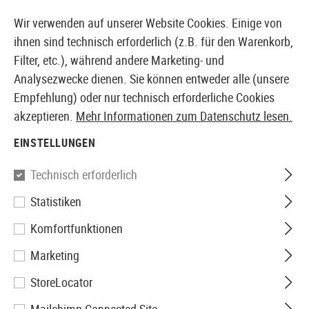
14410 PRODUKTE SOFORT AB LAGER VERFÜGBAR
Wir verwenden auf unserer Website Cookies. Einige von
ihnen sind technisch erforderlich (z.B. für den Warenkorb,
Filter, etc.), während andere Marketing- und
Analysezwecke dienen. Sie können entweder alle (unsere
EUROPÄISCHER AIRSOFT SHOP & GROßHÄNDLER
Empfehlung) oder nur technisch erforderliche Cookies
akzeptieren.
Mehr Informationen zum Datenschutz lesen.
Home
Tuning & Parts
AEG Internals
Motoren
Mo
EINSTELLUNGEN
AIM
Technisch erforderlich
Statistiken
High Torque-Up Motor Short
Komfortfunktionen
Type
Marketing
StoreLocator