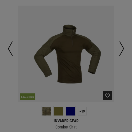
LAGERND
LA
+19
INVADER GEAR
Combat Shirt