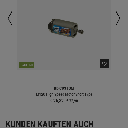
LAGERND
LA
BD CUSTOM
M120 High Speed Motor Short Type
€ 26,32
€ 32,90
KUNDEN KAUFTEN AUCH