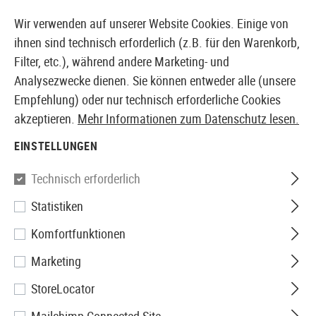
14410 PRODUKTE SOFORT AB LAGER VERFÜGBAR
Wir verwenden auf unserer Website Cookies. Einige von
ihnen sind technisch erforderlich (z.B. für den Warenkorb,
Filter, etc.), während andere Marketing- und
Analysezwecke dienen. Sie können entweder alle (unsere
EUROPÄISCHER AIRSOFT SHOP & GROßHÄNDLER
Empfehlung) oder nur technisch erforderliche Cookies
akzeptieren.
Mehr Informationen zum Datenschutz lesen.
Home
Airsoft Zubehör
Airsoft Magazine
GBB Mag
EINSTELLUNGEN
KJ Works
Technisch erforderlich
Statistiken
KP-08 Part No. 77 Inhaust
Komfortfunktionen
Valve
Marketing
StoreLocator