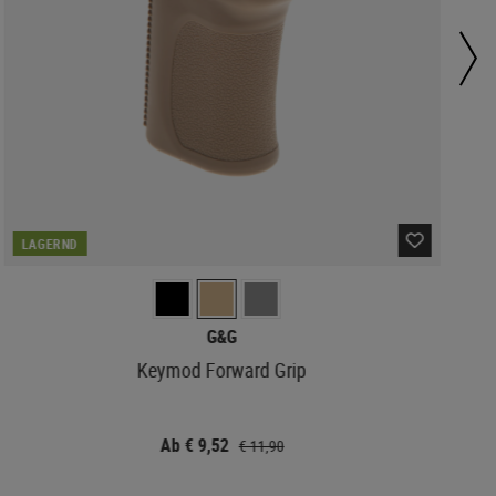
LAGERND
G&G
Keymod Forward Grip
Ab € 9,52
€ 11,90