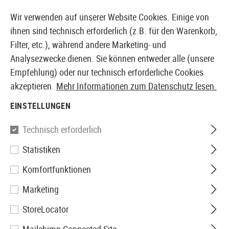
14387 PRODUKTE SOFORT AB LAGER VERFÜGBAR
Wir verwenden auf unserer Website Cookies. Einige von
ihnen sind technisch erforderlich (z.B. für den Warenkorb,
Filter, etc.), während andere Marketing- und
Analysezwecke dienen. Sie können entweder alle (unsere
EUROPÄISCHER AIRSOFT SHOP & GROßHÄNDLER
Empfehlung) oder nur technisch erforderliche Cookies
akzeptieren.
Mehr Informationen zum Datenschutz lesen.
Home
Zubehör
Messer & Werkzeuge
Kubotan
Ku
EINSTELLUNGEN
Perfecta
Technisch erforderlich
Statistiken
Kubotan KB II
Komfortfunktionen
Marketing
StoreLocator