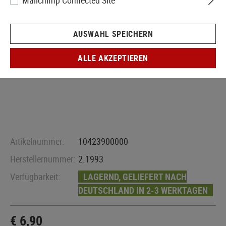
Mailchimp Connected Site
AUSWAHL SPEICHERN
ALLE AKZEPTIEREN
Artikelnummer:
10423900000
Herstellernummer:
2.1993
Verfügbarkeit:
LAGERND, GELIEFERT NACH
DEUTSCHLAND IN 2-3 WERKTAGEN
€ 6,90