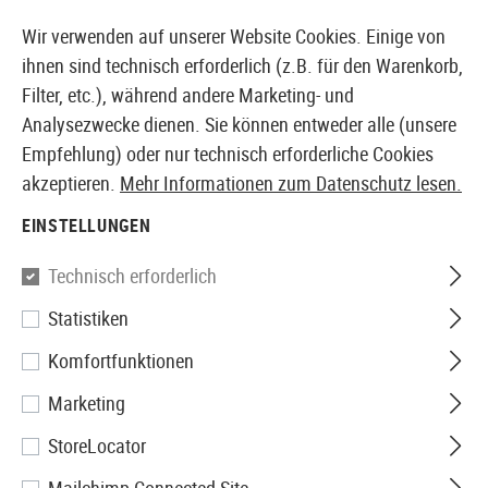
14397 PRODUKTE SOFORT AB LAGER VERFÜGBAR
Wir verwenden auf unserer Website Cookies. Einige von
ihnen sind technisch erforderlich (z.B. für den Warenkorb,
Filter, etc.), während andere Marketing- und
Analysezwecke dienen. Sie können entweder alle (unsere
EUROPÄISCHER AIRSOFT SHOP & GROßHÄNDLER
Empfehlung) oder nur technisch erforderliche Cookies
akzeptieren.
Mehr Informationen zum Datenschutz lesen.
Home
Airsoft Zubehör
Anbauteile
Schienenabdec
EINSTELLUNGEN
G&G
Technisch erforderlich
Statistiken
Ladder Rail Protector Set 4pcs
Komfortfunktionen
Marketing
StoreLocator