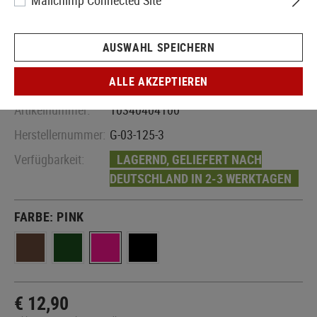
Mailchimp Connected Site
AUSWAHL SPEICHERN
ALLE AKZEPTIEREN
Artikelnummer:
10340404100
Herstellernummer:
G-03-125-3
Verfügbarkeit:
LAGERND, GELIEFERT NACH
DEUTSCHLAND IN 2-3 WERKTAGEN
FARBE:
PINK
€ 12,90