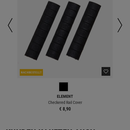
NACHBESTELLT
NAC
ELEMENT
Checkered Rail Cover
€ 8,90