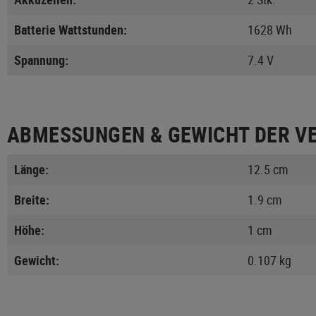
Batterie Wattstunden:
1628 Wh
Spannung:
7.4 V
ABMESSUNGEN & GEWICHT DER V
Länge:
12.5 cm
Breite:
1.9 cm
Höhe:
1 cm
Gewicht:
0.107 kg