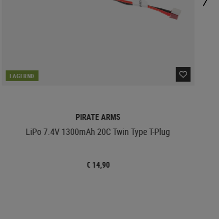
LAGERND
PIRATE ARMS
LiPo 7.4V 1300mAh 20C Twin Type T-Plug
L
€ 14,90