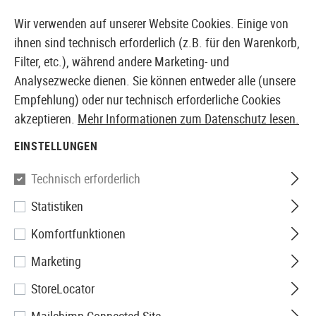
14410 PRODUKTE SOFORT AB LAGER VERFÜGBAR
Wir verwenden auf unserer Website Cookies. Einige von
ihnen sind technisch erforderlich (z.B. für den Warenkorb,
Filter, etc.), während andere Marketing- und
Analysezwecke dienen. Sie können entweder alle (unsere
EUROPÄISCHER AIRSOFT SHOP & GROßHÄNDLER
Empfehlung) oder nur technisch erforderliche Cookies
akzeptieren.
Mehr Informationen zum Datenschutz lesen.
Home
Airsoft Zubehör
Akkus, Gas, HPA & Co.
Akk
EINSTELLUNGEN
Pirate Arms
Technisch erforderlich
Statistiken
LiPo Safety-Bag 18x22 cm
Komfortfunktionen
Marketing
StoreLocator