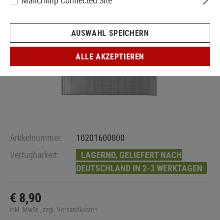
Mailchimp Connected Site
AUSWAHL SPEICHERN
ALLE AKZEPTIEREN
Artikelnummer:
10201600000
Verfügbarkeit:
LAGERND, GELIEFERT NACH
DEUTSCHLAND IN 2-3 WERKTAGEN
€ 8,90
inkl. MwSt., zzgl. Versandkosten