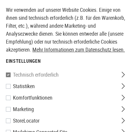
14360 PRODUKTE SOFORT AB LAGER VERFÜGBAR
Wir verwenden auf unserer Website Cookies. Einige von
ihnen sind technisch erforderlich (z.B. für den Warenkorb,
Filter, etc.), während andere Marketing- und
Analysezwecke dienen. Sie können entweder alle (unsere
EUROPÄISCHER AIRSOFT SHOP & GROßHÄNDLER
Empfehlung) oder nur technisch erforderliche Cookies
akzeptieren.
Mehr Informationen zum Datenschutz lesen.
Home
Tuning & Parts
AEG Externals
Lock Pins
EINSTELLUNGEN
Guarder
Technisch erforderlich
Statistiken
M16 Enhanced Steel Retainer
Komfortfunktionen
Pins
Marketing
StoreLocator