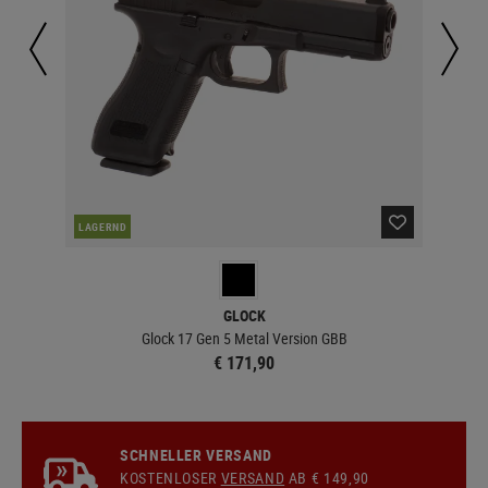
LAGERND
LA
GLOCK
Glock 17 Gen 5 Metal Version GBB
€ 171,90
SCHNELLER VERSAND
KOSTENLOSER
VERSAND
AB € 149,90