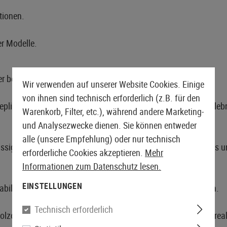
tionen.
er Modelle.
der bekanntesten Repetiergewehre der Militärgeschichte.
Wir verwenden auf unserer Website Cookies. Einige
von ihnen sind technisch erforderlich (z.B. für den
lik ein besonders realistisches und entschleunigtes Spielerlebni
Warenkorb, Filter, etc.), während andere Marketing-
und Analysezwecke dienen. Sie können entweder
alle (unsere Empfehlung) oder nur technisch
ssige Funktion im Einsatz. Dies ermöglicht ein gleichmäßiges un
erforderliche Cookies akzeptieren.
Mehr
Informationen zum Datenschutz lesen.
EINSTELLUNGEN
abilität und unterstützt präzises Zielen auf größere Distanzen.
Technisch erforderlich
optik sorgt für eine hochwertige Haptik und verstärkt den real