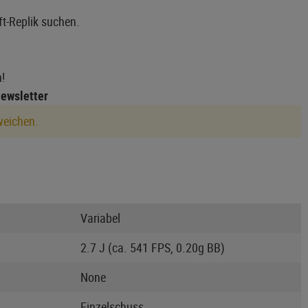
ft-Replik suchen.
!
Newsletter
weichen.
Variabel
2.7 J (ca. 541 FPS, 0.20g BB)
None
Einzelschuss