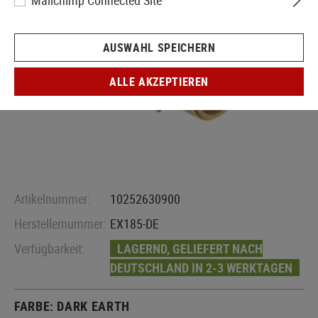
Mailchimp Connected Site
AUSWAHL SPEICHERN
ALLE AKZEPTIEREN
Artikelnummer:
10252630900
Herstellernummer:
EX185-DE
Verfügbarkeit:
LAGERND, GELIEFERT NACH
DEUTSCHLAND IN 2-3 WERKTAGEN
FARBE:
DARK EARTH