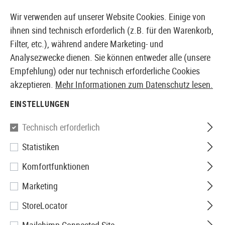
14371 PRODUKTE SOFORT AB LAGER VERFÜGBAR
Wir verwenden auf unserer Website Cookies. Einige von
ihnen sind technisch erforderlich (z.B. für den Warenkorb,
Filter, etc.), während andere Marketing- und
Analysezwecke dienen. Sie können entweder alle (unsere
EUROPÄISCHER AIRSOFT SHOP & GROßHÄNDLER
Empfehlung) oder nur technisch erforderliche Cookies
akzeptieren.
Mehr Informationen zum Datenschutz lesen.
Home
Airsoft Zubehör
Anbauteile
Licht & Laser
EINSTELLUNGEN
Element
Technisch erforderlich
Statistiken
M3X Tactical Illuminator Short
Komfortfunktionen
Marketing
StoreLocator